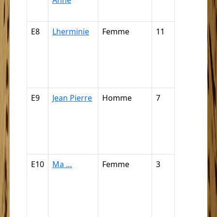
Anne
mulâtress
E8
Lherminie
Femme
11
Griffe, câp
mulâtre, m
quarteron
mamelou
(par déduc
E9
Jean Pierre
Homme
7
Griffe, câp
mulâtre, m
quarteron
mamelou
(par déduc
E10
Ma …
Femme
3
Griffe, câp
mulâtre, m
quarteron
mamelou
(par déduc