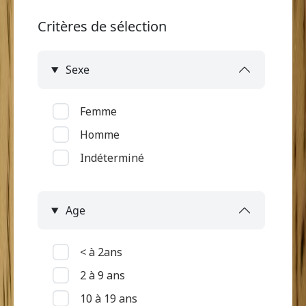
Critères de sélection
Sexe
Femme
Homme
Indéterminé
Age
< à 2ans
2 à 9 ans
10 à 19 ans