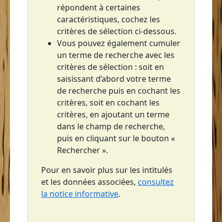
répondent à certaines
Saint-Pierre
caractéristiques, cochez les
Sainte-Anne
critères de sélection ci-dessous.
Vous pouvez également cumuler
Sainte-Luce
un terme de recherche avec les
Sainte-Lucie
critères de sélection : soit en
saisissant d’abord votre terme
Sainte-Marie
de recherche puis en cochant les
critères, soit en cochant les
critères, en ajoutant un terme
dans le champ de recherche,
puis en cliquant sur le bouton «
Rechercher ».
Pour en savoir plus sur les intitulés
et les données associées,
consultez
la notice informative
.