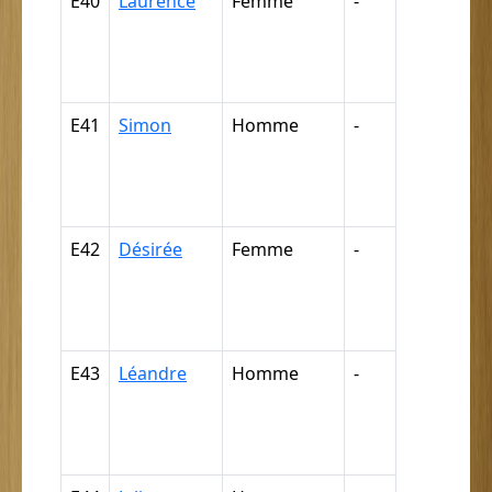
E40
Laurence
Femme
-
Nègre,
négresse,
négrillon,
négritte ...
E41
Simon
Homme
-
Nègre,
négresse,
négrillon,
négritte ...
E42
Désirée
Femme
-
Nègre,
négresse,
négrillon,
négritte ...
E43
Léandre
Homme
-
Nègre,
négresse,
négrillon,
négritte ...