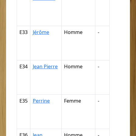
négresse,
négrillon,
négritte ...
E33
Jérôme
Homme
-
Nègre,
négresse,
négrillon,
négritte ...
E34
Jean Pierre
Homme
-
Nègre,
négresse,
négrillon,
négritte ...
E35
Perrine
Femme
-
Nègre,
négresse,
négrillon,
négritte ...
E36
Jean
Homme
-
Nègre,