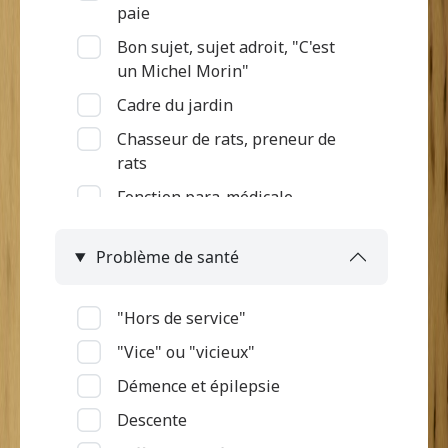
paie
Bon sujet, sujet adroit, "C'est
un Michel Morin"
Cadre du jardin
Chasseur de rats, preneur de
rats
Fonction para-médicale
Gardien des terres et des bêtes
Problème de santé
Intégration à l'armée
Jardinier, Semeur
"Hors de service"
Marchande
"Vice" ou "vicieux"
Métier de la mer
Démence et épilepsie
Ouvrier d'habitation
Descente
Pas d'informations