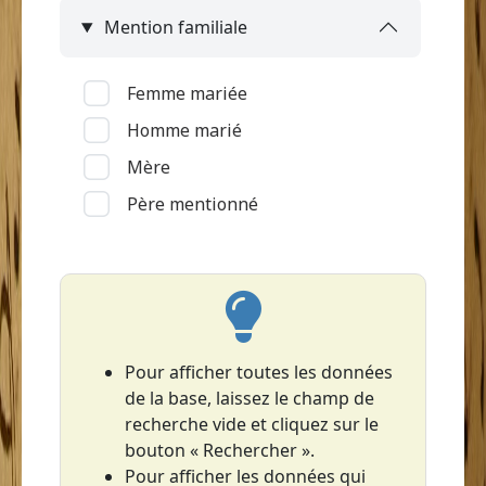
Mention familiale
Le François
Le Lamentin
Femme mariée
Le Lorrain (Grand'Anse)
Homme marié
Le Marin
Mère
Le Prêcheur
Père mentionné
Le Robert
Les Anses-d'Arlet
Les Trois-Îlets
Le Vauclin
Macouba
Pour afficher toutes les données
de la base, laissez le champ de
Rivière-Pilote
recherche vide et cliquez sur le
Rivière-Salée
bouton « Rechercher ».
Saint-Esprit
Pour afficher les données qui