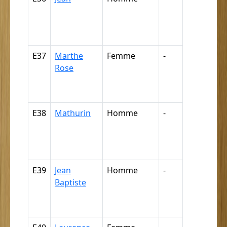
négresse,
négrillon,
négritte ...
E37
Marthe
Femme
-
Nègre,
Rose
négresse,
négrillon,
négritte ...
E38
Mathurin
Homme
-
Nègre,
négresse,
négrillon,
négritte ...
E39
Jean
Homme
-
Nègre,
Baptiste
négresse,
négrillon,
négritte ...