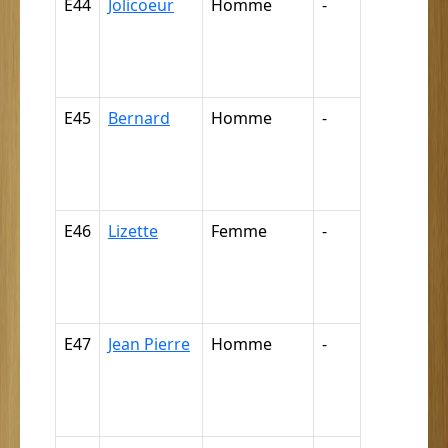
E44
Jolicoeur
Homme
-
Nègre,
négresse,
négrillon,
négritte ...
E45
Bernard
Homme
-
Nègre,
négresse,
négrillon,
négritte ...
E46
Lizette
Femme
-
Nègre,
négresse,
négrillon,
négritte ...
E47
Jean Pierre
Homme
-
Nègre,
négresse,
négrillon,
négritte ...