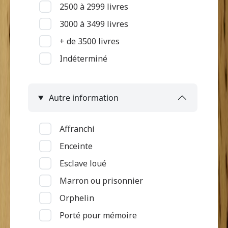
2500 à 2999 livres
Mutilation
3000 à 3499 livres
Pas d'informations
+ de 3500 livres
Pian
Indéterminé
Piqué par serpent
Problème de surdité ou de
langage
Autre information
Problème de vue
Ulcère et "loupe"
Affranchi
Vieillesse
Enceinte
Esclave loué
Marron ou prisonnier
Orphelin
Porté pour mémoire