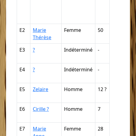
négresse,
négrillon,
négritte ...
E2
Marie
Femme
50
Nègre (pa
Thérèse
déduction
E3
?
Indéterminé
-
Nègre (pa
déduction
E4
?
Indéterminé
-
Nègre (pa
déduction
E5
Zelaire
Homme
12 ?
Nègre (pa
déduction
E6
Cirille ?
Homme
7
Nègre (pa
déduction
E7
Marie
Femme
28
Mulâtre,