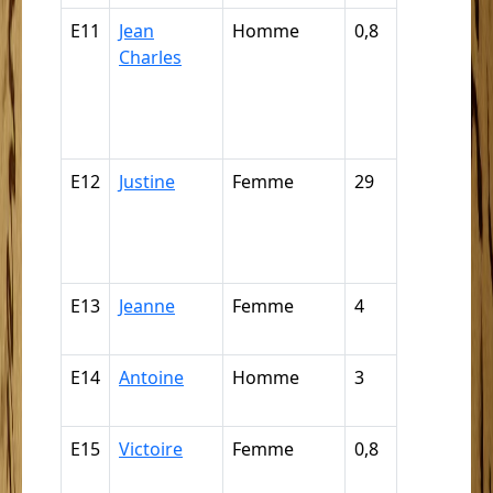
E11
Jean
Homme
0,8
Griffe, câp
Charles
mulâtre, m
quarteron
mamelou
(par déduc
E12
Justine
Femme
29
Nègre,
négresse,
négrillon,
négritte ...
E13
Jeanne
Femme
4
Mulâtre,
mulâtress
E14
Antoine
Homme
3
Mulâtre,
mulâtress
E15
Victoire
Femme
0,8
Mulâtre,
mulâtress