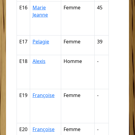
E16
Marie
Femme
45
Nègre,
Jeanne
négresse,
négrillon,
négritte ...
E17
Pelagie
Femme
39
Nègre (pa
déduction
E18
Alexis
Homme
-
Nègre,
négresse,
négrillon,
négritte ...
E19
Françoise
Femme
-
Nègre,
négresse,
négrillon,
négritte ...
E20
Françoise
Femme
-
Nègre,