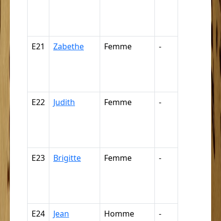
négresse,
négrillon,
négritte ...
E21
Zabethe
Femme
-
Nègre,
négresse,
négrillon,
négritte ...
E22
Judith
Femme
-
Nègre,
négresse,
négrillon,
négritte ...
E23
Brigitte
Femme
-
Nègre,
négresse,
négrillon,
négritte ...
E24
Jean
Homme
-
Nègre,