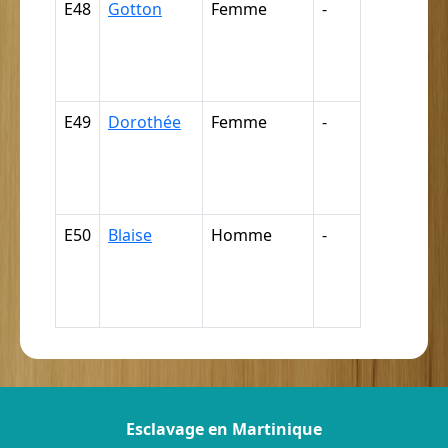
E48
Gotton
Femme
-
Nègre,
négresse,
négrillon,
négritte ...
E49
Dorothée
Femme
-
Nègre,
négresse,
négrillon,
négritte ...
E50
Blaise
Homme
-
Nègre,
négresse,
négrillon,
négritte ...
Esclavage en Martinique