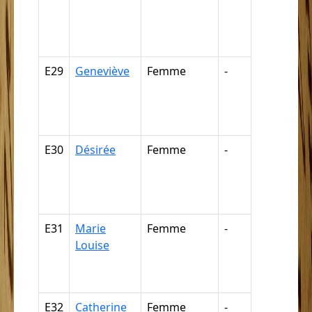
négresse,
négrillon,
négritte ...
E29
Geneviève
Femme
-
Nègre,
négresse,
négrillon,
négritte ...
E30
Désirée
Femme
-
Nègre,
négresse,
négrillon,
négritte ...
E31
Marie
Femme
-
Nègre,
Louise
négresse,
négrillon,
négritte ...
E32
Catherine
Femme
-
Nègre,