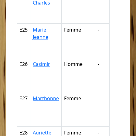
Charles
négresse,
négrillon,
négritte ...
E25
Marie
Femme
-
Nègre,
Jeanne
négresse,
négrillon,
négritte ...
E26
Casimir
Homme
-
Nègre,
négresse,
négrillon,
négritte ...
E27
Marthonne
Femme
-
Nègre,
négresse,
négrillon,
négritte ...
E28
Auriette
Femme
-
Nègre,