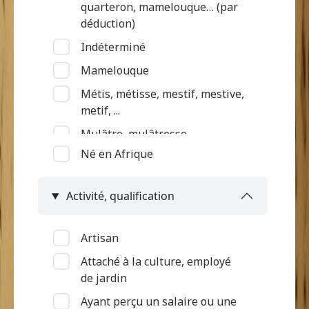
quarteron, mamelouque… (par
déduction)
Indéterminé
Mamelouque
Métis, métisse, mestif, mestive,
metif, ...
Mulâtre, mulâtresse
Né en Afrique
Nègre (par déduction)
Nègre, négresse, négrillon,
Activité, qualification
négritte ...
Négrillon (métissé par
déduction)
Artisan
Quarteron
Attaché à la culture, employé
de jardin
Ayant perçu un salaire ou une