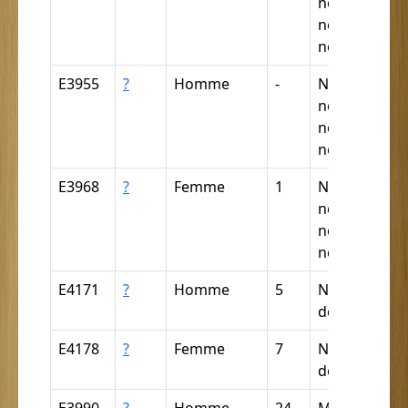
négresse,
négrillon,
négritte ...
E3955
?
Homme
-
Nègre,
négresse,
négrillon,
négritte ...
E3968
?
Femme
1
Nègre,
négresse,
négrillon,
négritte ...
E4171
?
Homme
5
Nègre (par
déduction)
E4178
?
Femme
7
Nègre (par
déduction)