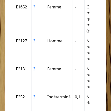
E1652
?
Femme
-
Griffe, câpre,
mulâtre, méti
quarteron,
mamelouqu
(par déducti
E2127
?
Homme
-
Nègre,
négresse,
négrillon,
négritte ...
E2131
?
Femme
-
Nègre,
négresse,
négrillon,
négritte ...
E252
?
Indéterminé
0,1
Nègre (par
déduction)