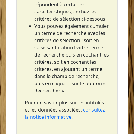
répondent à certaines
Saint-Pierre
caractéristiques, cochez les
Sainte-Anne
critères de sélection ci-dessous.
Vous pouvez également cumuler
Sainte-Luce
un terme de recherche avec les
Sainte-Lucie
critères de sélection : soit en
saisissant d’abord votre terme
Sainte-Marie
de recherche puis en cochant les
critères, soit en cochant les
critères, en ajoutant un terme
dans le champ de recherche,
puis en cliquant sur le bouton «
Rechercher ».
Pour en savoir plus sur les intitulés
et les données associées,
consultez
la notice informative
.