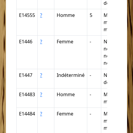
déduction)
E14555
?
Homme
5
Métis, métiss
mestif, mesti
metif, ...
E1446
?
Femme
-
Nègre,
négresse,
négrillon,
négritte ...
E1447
?
Indéterminé
-
Nègre (par
déduction)
E14483
?
Homme
-
Mulâtre,
mulâtresse
E14484
?
Femme
-
Métis, métiss
mestif, mesti
metif, ...