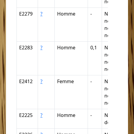
négritte ...
E2279
?
Homme
-
Nègre,
négresse,
négrillon,
négritte ...
E2283
?
Homme
0,1
Nègre,
négresse,
négrillon,
négritte ...
E2412
?
Femme
-
Nègre,
négresse,
négrillon,
négritte ...
E2225
?
Homme
-
Nègre (par
déduction)