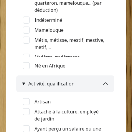
quarteron, mamelouque… (par
déduction)
Indéterminé
Mamelouque
Métis, métisse, mestif, mestive,
metif, ...
Mulâtre, mulâtresse
Né en Afrique
Nègre (par déduction)
Nègre, négresse, négrillon,
Activité, qualification
négritte ...
Négrillon (métissé par
déduction)
Artisan
Quarteron
Attaché à la culture, employé
de jardin
Ayant perçu un salaire ou une