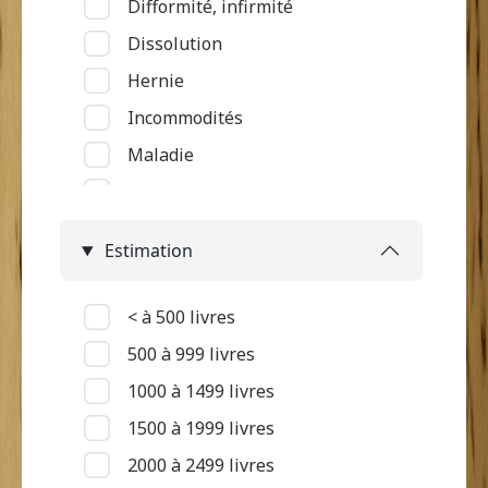
Difformité, infirmité
Service rattaché à la grand'case
Dissolution
Hernie
Incommodités
Maladie
Maladie du tube digestif
Maladie rénale
Estimation
Maladie respiratoire
Maladie touchant la peau et
< à 500 livres
oedèmes
500 à 999 livres
Maladie vénérienne, petite
1000 à 1499 livres
vérole
1500 à 1999 livres
Malingrerie
2000 à 2499 livres
Mort