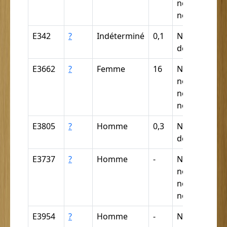
négrillon,
négritte ...
E342
?
Indéterminé
0,1
Nègre (par
déduction)
E3662
?
Femme
16
Nègre,
négresse,
négrillon,
négritte ...
E3805
?
Homme
0,3
Nègre (par
déduction)
E3737
?
Homme
-
Nègre,
négresse,
négrillon,
négritte ...
E3954
?
Homme
-
Nègre,