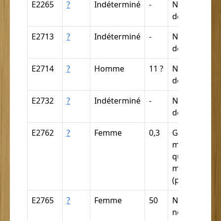
E2265
?
Indéterminé
-
Nègre (par
déduction)
E2713
?
Indéterminé
-
Nègre (par
déduction)
E2714
?
Homme
11 ?
Nègre (par
déduction)
E2732
?
Indéterminé
-
Nègre (par
déduction)
E2762
?
Femme
0,3
Griffe, câpre,
mulâtre, méti
quarteron,
mamelouqu
(par déducti
E2765
?
Femme
50
Nègre,
négresse,