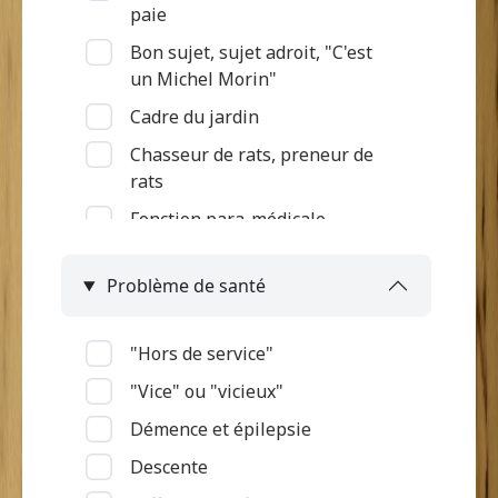
paie
Bon sujet, sujet adroit, "C'est
un Michel Morin"
Cadre du jardin
Chasseur de rats, preneur de
rats
Fonction para-médicale
Gardien des terres et des bêtes
Problème de santé
Intégration à l'armée
Jardinier, Semeur
"Hors de service"
Marchande
"Vice" ou "vicieux"
Métier de la mer
Démence et épilepsie
Ouvrier d'habitation
Descente
Pas d'informations