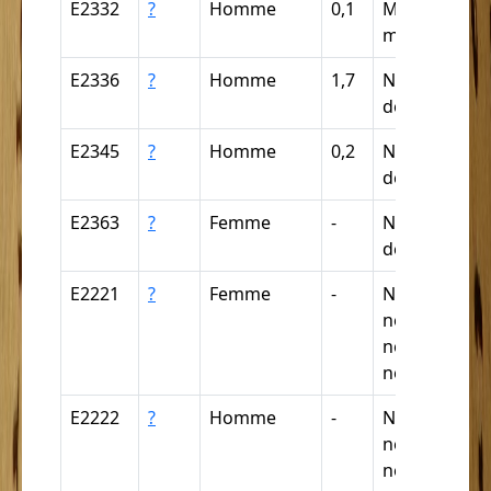
E2332
?
Homme
0,1
Mulâtre,
mulâtresse
E2336
?
Homme
1,7
Nègre (par
déduction)
E2345
?
Homme
0,2
Nègre (par
déduction)
E2363
?
Femme
-
Nègre (par
déduction)
E2221
?
Femme
-
Nègre,
négresse,
négrillon,
négritte ...
E2222
?
Homme
-
Nègre,
négresse,
négrillon,