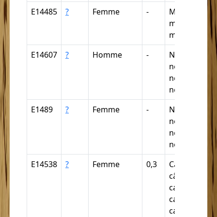
E14485
?
Femme
-
Métis, métiss
mestif, mesti
metif, ...
E14607
?
Homme
-
Nègre,
négresse,
négrillon,
négritte ...
E1489
?
Femme
-
Nègre,
négresse,
négrillon,
négritte ...
E14538
?
Femme
0,3
Câpre,
câpresse,
cabre,
cabresse,
cabriste ...