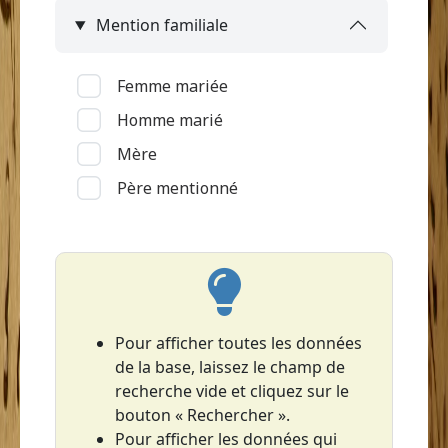
Mention familiale
Le François
Le Lamentin
Femme mariée
Le Lorrain (Grand'Anse)
Homme marié
Le Marin
Mère
Le Prêcheur
Père mentionné
Le Robert
Les Anses-d'Arlet
Les Trois-Îlets
Le Vauclin
Macouba
Pour afficher toutes les données
de la base, laissez le champ de
Rivière-Pilote
recherche vide et cliquez sur le
Rivière-Salée
bouton « Rechercher ».
Saint-Esprit
Pour afficher les données qui