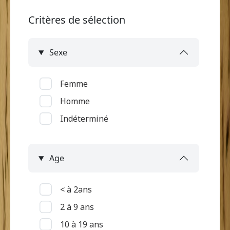
Critères de sélection
Sexe
Femme
Homme
Indéterminé
Age
< à 2ans
2 à 9 ans
10 à 19 ans