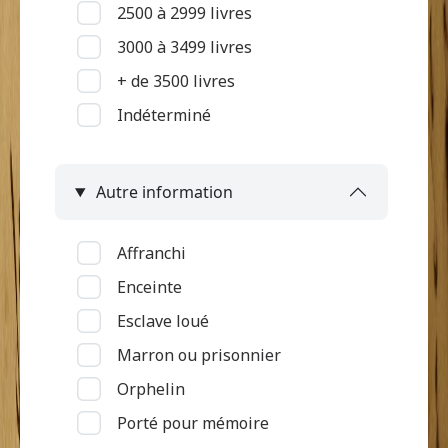
2500 à 2999 livres
Mutilation
3000 à 3499 livres
Pas d'informations
+ de 3500 livres
Pian
Indéterminé
Piqué par serpent
Problème de surdité ou de
langage
Autre information
Problème de vue
Ulcère et "loupe"
Affranchi
Vieillesse
Enceinte
Esclave loué
Marron ou prisonnier
Orphelin
Porté pour mémoire