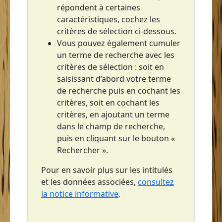
répondent à certaines
Saint-Pierre
caractéristiques, cochez les
Sainte-Anne
critères de sélection ci-dessous.
Vous pouvez également cumuler
Sainte-Luce
un terme de recherche avec les
Sainte-Lucie
critères de sélection : soit en
saisissant d’abord votre terme
Sainte-Marie
de recherche puis en cochant les
critères, soit en cochant les
critères, en ajoutant un terme
dans le champ de recherche,
puis en cliquant sur le bouton «
Rechercher ».
Pour en savoir plus sur les intitulés
et les données associées,
consultez
la notice informative
.