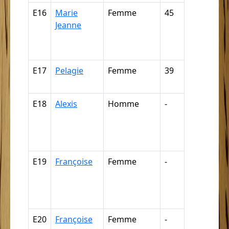
E16
Marie
Femme
45
Nègre,
Jeanne
négresse,
négrillon,
négritte ...
E17
Pelagie
Femme
39
Nègre (pa
déduction
E18
Alexis
Homme
-
Nègre,
négresse,
négrillon,
négritte ...
E19
Françoise
Femme
-
Nègre,
négresse,
négrillon,
négritte ...
E20
Françoise
Femme
-
Nègre,