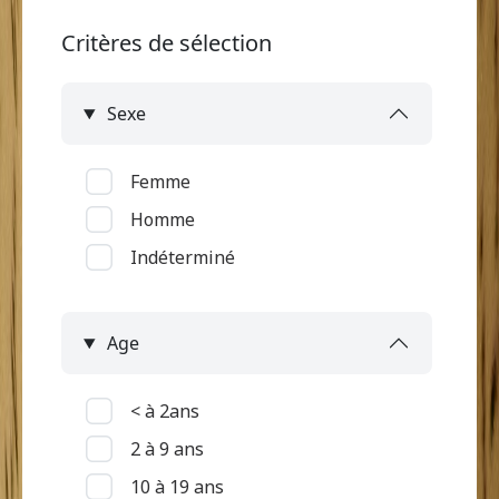
Critères de sélection
Sexe
Femme
Homme
Indéterminé
Age
< à 2ans
2 à 9 ans
10 à 19 ans