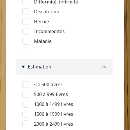
Difformité, infirmité
Service rattaché à la grand'case
Dissolution
Hernie
Incommodités
Maladie
Maladie du tube digestif
Maladie rénale
Estimation
Maladie respiratoire
Maladie touchant la peau et
< à 500 livres
oedèmes
500 à 999 livres
Maladie vénérienne, petite
1000 à 1499 livres
vérole
1500 à 1999 livres
Malingrerie
2000 à 2499 livres
Mort