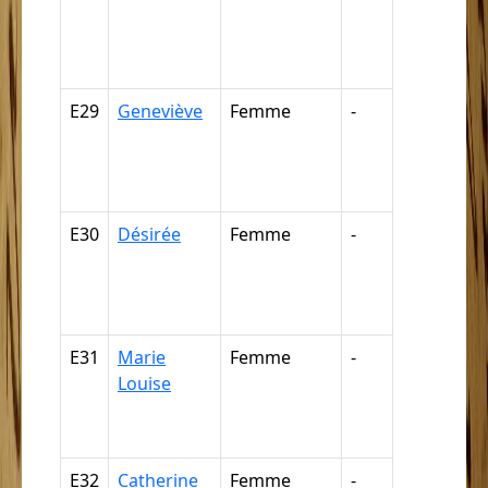
négresse,
négrillon,
négritte ...
E29
Geneviève
Femme
-
Nègre,
négresse,
négrillon,
négritte ...
E30
Désirée
Femme
-
Nègre,
négresse,
négrillon,
négritte ...
E31
Marie
Femme
-
Nègre,
Louise
négresse,
négrillon,
négritte ...
E32
Catherine
Femme
-
Nègre,