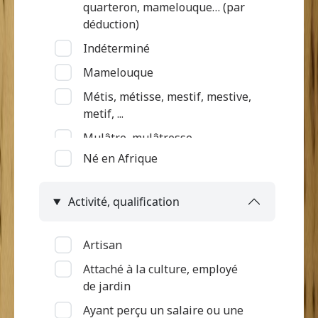
quarteron, mamelouque… (par
déduction)
Indéterminé
Mamelouque
Métis, métisse, mestif, mestive,
metif, ...
Mulâtre, mulâtresse
Né en Afrique
Nègre (par déduction)
Nègre, négresse, négrillon,
Activité, qualification
négritte ...
Négrillon (métissé par
déduction)
Artisan
Quarteron
Attaché à la culture, employé
de jardin
Ayant perçu un salaire ou une