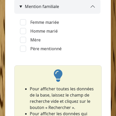
Mention familiale
Le François
Le Lamentin
Femme mariée
Le Lorrain (Grand'Anse)
Homme marié
Le Marin
Mère
Le Prêcheur
Père mentionné
Le Robert
Les Anses-d'Arlet
Les Trois-Îlets
Le Vauclin
Macouba
Pour afficher toutes les données
de la base, laissez le champ de
Rivière-Pilote
recherche vide et cliquez sur le
Rivière-Salée
bouton « Rechercher ».
Saint-Esprit
Pour afficher les données qui