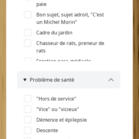
paie
Bon sujet, sujet adroit, "C'est
un Michel Morin"
Cadre du jardin
Chasseur de rats, preneur de
rats
Fonction para-médicale
Gardien des terres et des bêtes
Problème de santé
Intégration à l'armée
Jardinier, Semeur
"Hors de service"
Marchande
"Vice" ou "vicieux"
Métier de la mer
Démence et épilepsie
Ouvrier d'habitation
Descente
Pas d'informations