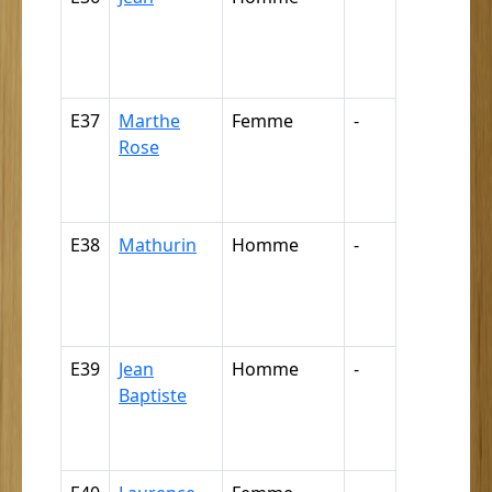
négresse,
négrillon,
négritte ...
E37
Marthe
Femme
-
Nègre,
Rose
négresse,
négrillon,
négritte ...
E38
Mathurin
Homme
-
Nègre,
négresse,
négrillon,
négritte ...
E39
Jean
Homme
-
Nègre,
Baptiste
négresse,
négrillon,
négritte ...