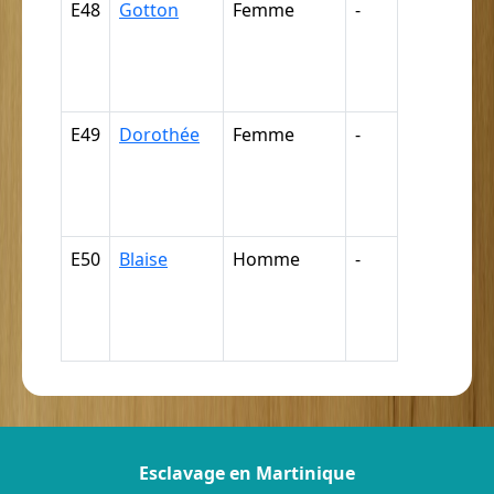
E48
Gotton
Femme
-
Nègre,
négresse,
négrillon,
négritte ...
E49
Dorothée
Femme
-
Nègre,
négresse,
négrillon,
négritte ...
E50
Blaise
Homme
-
Nègre,
négresse,
négrillon,
négritte ...
Esclavage en Martinique