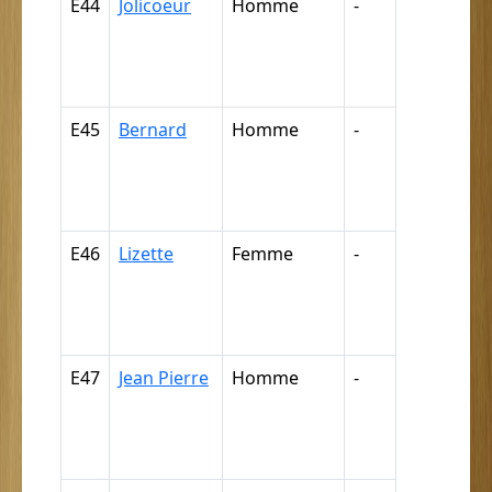
E44
Jolicoeur
Homme
-
Nègre,
négresse,
négrillon,
négritte ...
E45
Bernard
Homme
-
Nègre,
négresse,
négrillon,
négritte ...
E46
Lizette
Femme
-
Nègre,
négresse,
négrillon,
négritte ...
E47
Jean Pierre
Homme
-
Nègre,
négresse,
négrillon,
négritte ...