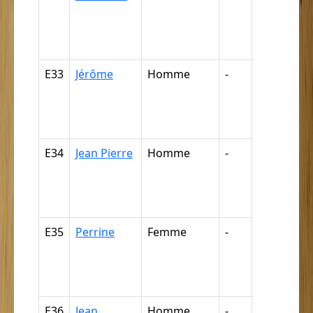
négresse,
négrillon,
négritte ...
E33
Jérôme
Homme
-
Nègre,
négresse,
négrillon,
négritte ...
E34
Jean Pierre
Homme
-
Nègre,
négresse,
négrillon,
négritte ...
E35
Perrine
Femme
-
Nègre,
négresse,
négrillon,
négritte ...
E36
Jean
Homme
-
Nègre,