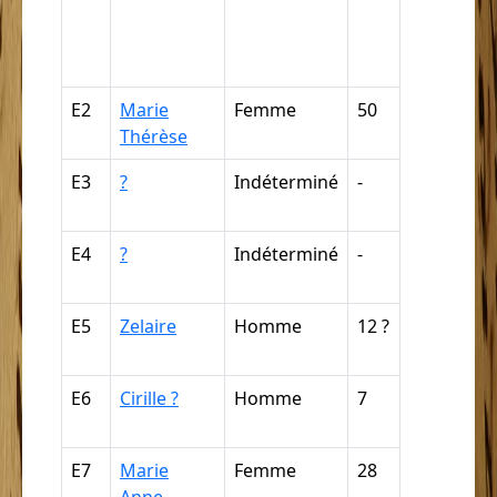
négresse,
négrillon,
négritte ...
E2
Marie
Femme
50
Nègre (pa
Thérèse
déduction
E3
?
Indéterminé
-
Nègre (pa
déduction
E4
?
Indéterminé
-
Nègre (pa
déduction
E5
Zelaire
Homme
12 ?
Nègre (pa
déduction
E6
Cirille ?
Homme
7
Nègre (pa
déduction
E7
Marie
Femme
28
Mulâtre,