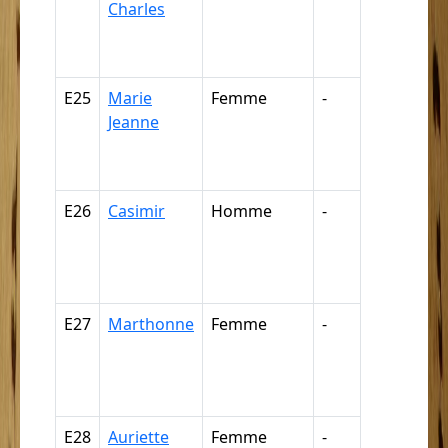
Charles
négresse,
négrillon,
négritte ...
E25
Marie
Femme
-
Nègre,
Jeanne
négresse,
négrillon,
négritte ...
E26
Casimir
Homme
-
Nègre,
négresse,
négrillon,
négritte ...
E27
Marthonne
Femme
-
Nègre,
négresse,
négrillon,
négritte ...
E28
Auriette
Femme
-
Nègre,