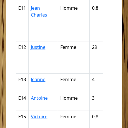
E11
Jean
Homme
0,8
Griffe, câp
Charles
mulâtre, m
quarteron
mamelou
(par déduc
E12
Justine
Femme
29
Nègre,
négresse,
négrillon,
négritte ...
E13
Jeanne
Femme
4
Mulâtre,
mulâtress
E14
Antoine
Homme
3
Mulâtre,
mulâtress
E15
Victoire
Femme
0,8
Mulâtre,
mulâtress