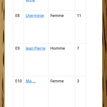
Anne
mulâtress
E8
Lherminie
Femme
11
Griffe, câp
mulâtre, m
quarteron
mamelou
(par déduc
E9
Jean Pierre
Homme
7
Griffe, câp
mulâtre, m
quarteron
mamelou
(par déduc
E10
Ma …
Femme
3
Griffe, câp
mulâtre, m
quarteron
mamelou
(par déduc