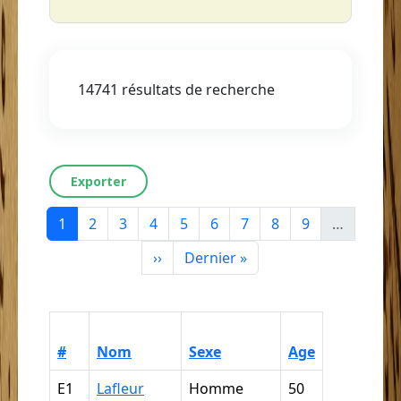
14741 résultats de recherche
Exporter
Page courante
Page
Page
Page
Page
Page
Page
Page
Page
1
2
3
4
5
6
7
8
9
…
Page suivante
Dernière page
››
Dernier »
Catégoris
#
Nom
Sexe
Age
ethnoraci
E1
Lafleur
Homme
50
Nègre,