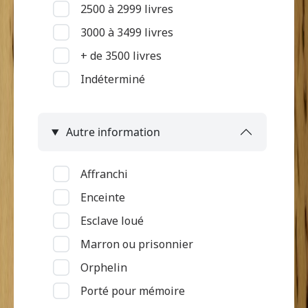
2500 à 2999 livres
Mutilation
3000 à 3499 livres
Pas d'informations
+ de 3500 livres
Pian
Indéterminé
Piqué par serpent
Problème de surdité ou de
langage
Autre information
Problème de vue
Ulcère et "loupe"
Affranchi
Vieillesse
Enceinte
Esclave loué
Marron ou prisonnier
Orphelin
Porté pour mémoire