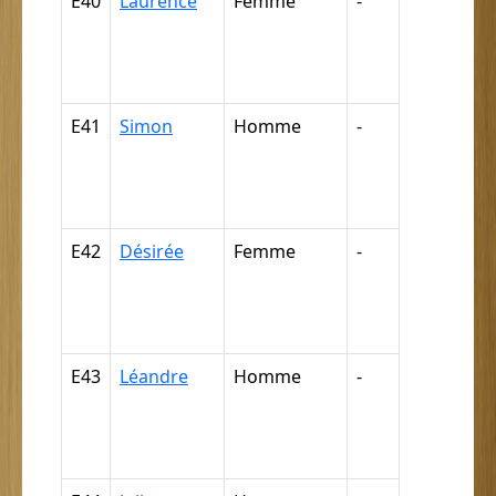
E40
Laurence
Femme
-
Nègre,
négresse,
négrillon,
négritte ...
E41
Simon
Homme
-
Nègre,
négresse,
négrillon,
négritte ...
E42
Désirée
Femme
-
Nègre,
négresse,
négrillon,
négritte ...
E43
Léandre
Homme
-
Nègre,
négresse,
négrillon,
négritte ...