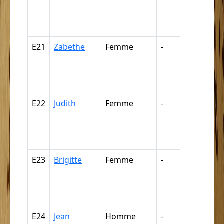
négresse,
négrillon,
négritte ...
E21
Zabethe
Femme
-
Nègre,
négresse,
négrillon,
négritte ...
E22
Judith
Femme
-
Nègre,
négresse,
négrillon,
négritte ...
E23
Brigitte
Femme
-
Nègre,
négresse,
négrillon,
négritte ...
E24
Jean
Homme
-
Nègre,