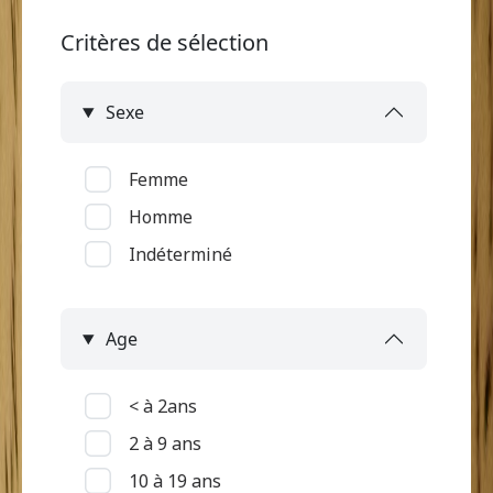
Critères de sélection
Sexe
Femme
Homme
Indéterminé
Age
< à 2ans
2 à 9 ans
10 à 19 ans