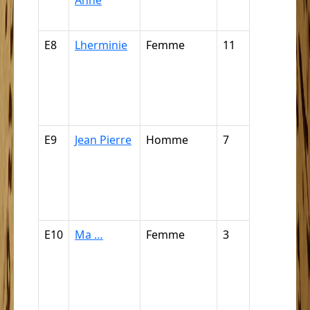
Anne
mulâtress
E8
Lherminie
Femme
11
Griffe, câp
mulâtre, m
quarteron
mamelou
(par déduc
E9
Jean Pierre
Homme
7
Griffe, câp
mulâtre, m
quarteron
mamelou
(par déduc
E10
Ma …
Femme
3
Griffe, câp
mulâtre, m
quarteron
mamelou
(par déduc