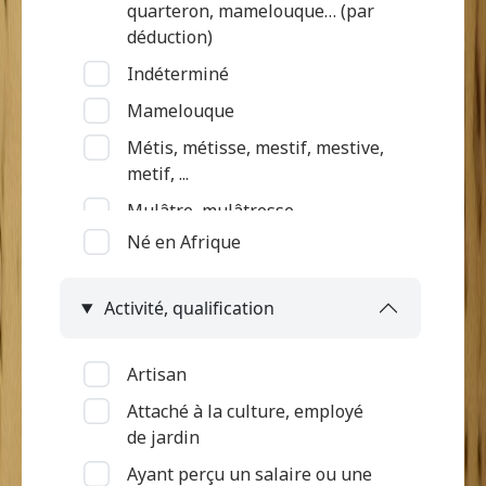
quarteron, mamelouque… (par
déduction)
Indéterminé
Mamelouque
Métis, métisse, mestif, mestive,
metif, ...
Mulâtre, mulâtresse
Né en Afrique
Nègre (par déduction)
Nègre, négresse, négrillon,
Activité, qualification
négritte ...
Négrillon (métissé par
déduction)
Artisan
Quarteron
Attaché à la culture, employé
de jardin
Ayant perçu un salaire ou une