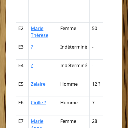
négresse,
négrillon,
négritte ...
E2
Marie
Femme
50
Nègre (pa
Thérèse
déduction
E3
?
Indéterminé
-
Nègre (pa
déduction
E4
?
Indéterminé
-
Nègre (pa
déduction
E5
Zelaire
Homme
12 ?
Nègre (pa
déduction
E6
Cirille ?
Homme
7
Nègre (pa
déduction
E7
Marie
Femme
28
Mulâtre,