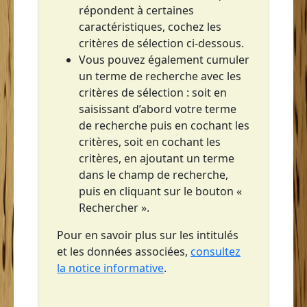
répondent à certaines
Saint-Pierre
caractéristiques, cochez les
Sainte-Anne
critères de sélection ci-dessous.
Vous pouvez également cumuler
Sainte-Luce
un terme de recherche avec les
Sainte-Lucie
critères de sélection : soit en
saisissant d’abord votre terme
Sainte-Marie
de recherche puis en cochant les
critères, soit en cochant les
critères, en ajoutant un terme
dans le champ de recherche,
puis en cliquant sur le bouton «
Rechercher ».
Pour en savoir plus sur les intitulés
et les données associées,
consultez
la notice informative
.