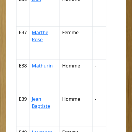
négresse,
négrillon,
négritte ...
E37
Marthe
Femme
-
Nègre,
Rose
négresse,
négrillon,
négritte ...
E38
Mathurin
Homme
-
Nègre,
négresse,
négrillon,
négritte ...
E39
Jean
Homme
-
Nègre,
Baptiste
négresse,
négrillon,
négritte ...