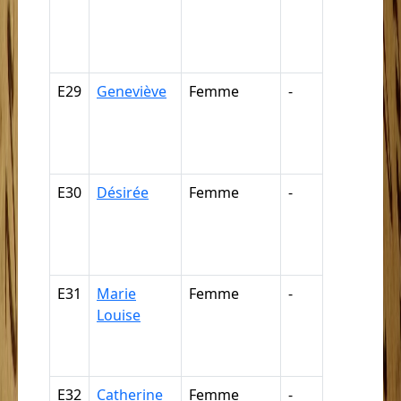
négresse,
négrillon,
négritte ...
E29
Geneviève
Femme
-
Nègre,
négresse,
négrillon,
négritte ...
E30
Désirée
Femme
-
Nègre,
négresse,
négrillon,
négritte ...
E31
Marie
Femme
-
Nègre,
Louise
négresse,
négrillon,
négritte ...
E32
Catherine
Femme
-
Nègre,