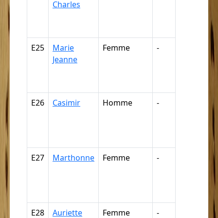
Charles
négresse,
négrillon,
négritte ...
E25
Marie
Femme
-
Nègre,
Jeanne
négresse,
négrillon,
négritte ...
E26
Casimir
Homme
-
Nègre,
négresse,
négrillon,
négritte ...
E27
Marthonne
Femme
-
Nègre,
négresse,
négrillon,
négritte ...
E28
Auriette
Femme
-
Nègre,