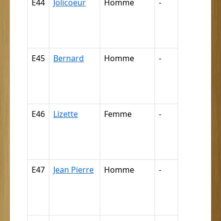
E44
Jolicoeur
Homme
-
Nègre,
négresse,
négrillon,
négritte ...
E45
Bernard
Homme
-
Nègre,
négresse,
négrillon,
négritte ...
E46
Lizette
Femme
-
Nègre,
négresse,
négrillon,
négritte ...
E47
Jean Pierre
Homme
-
Nègre,
négresse,
négrillon,
négritte ...