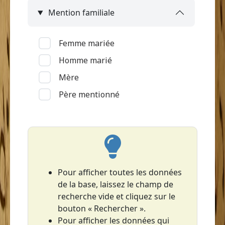
Mention familiale
Le François
Le Lamentin
Femme mariée
Le Lorrain (Grand'Anse)
Homme marié
Le Marin
Mère
Le Prêcheur
Père mentionné
Le Robert
Les Anses-d'Arlet
Les Trois-Îlets
Le Vauclin
Macouba
Pour afficher toutes les données
de la base, laissez le champ de
Rivière-Pilote
recherche vide et cliquez sur le
Rivière-Salée
bouton « Rechercher ».
Saint-Esprit
Pour afficher les données qui