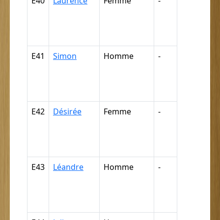
E40
Laurence
Femme
-
Nègre,
négresse,
négrillon,
négritte ...
E41
Simon
Homme
-
Nègre,
négresse,
négrillon,
négritte ...
E42
Désirée
Femme
-
Nègre,
négresse,
négrillon,
négritte ...
E43
Léandre
Homme
-
Nègre,
négresse,
négrillon,
négritte ...