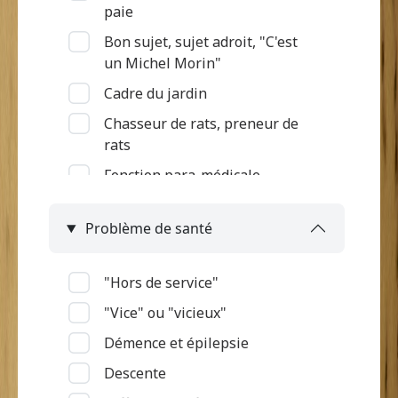
paie
Bon sujet, sujet adroit, "C'est
un Michel Morin"
Cadre du jardin
Chasseur de rats, preneur de
rats
Fonction para-médicale
Gardien des terres et des bêtes
Problème de santé
Intégration à l'armée
Jardinier, Semeur
"Hors de service"
Marchande
"Vice" ou "vicieux"
Métier de la mer
Démence et épilepsie
Ouvrier d'habitation
Descente
Pas d'informations