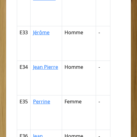
négresse,
négrillon,
négritte ...
E33
Jérôme
Homme
-
Nègre,
négresse,
négrillon,
négritte ...
E34
Jean Pierre
Homme
-
Nègre,
négresse,
négrillon,
négritte ...
E35
Perrine
Femme
-
Nègre,
négresse,
négrillon,
négritte ...
E36
Jean
Homme
-
Nègre,