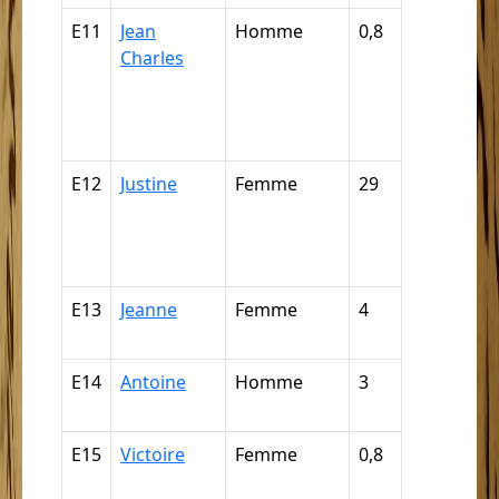
E11
Jean
Homme
0,8
Griffe, câp
Charles
mulâtre, m
quarteron
mamelou
(par déduc
E12
Justine
Femme
29
Nègre,
négresse,
négrillon,
négritte ...
E13
Jeanne
Femme
4
Mulâtre,
mulâtress
E14
Antoine
Homme
3
Mulâtre,
mulâtress
E15
Victoire
Femme
0,8
Mulâtre,
mulâtress