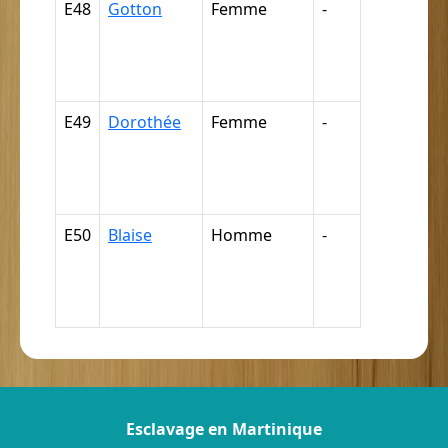
E48
Gotton
Femme
-
Nègre,
négresse,
négrillon,
négritte ...
E49
Dorothée
Femme
-
Nègre,
négresse,
négrillon,
négritte ...
E50
Blaise
Homme
-
Nègre,
négresse,
négrillon,
négritte ...
Esclavage en Martinique