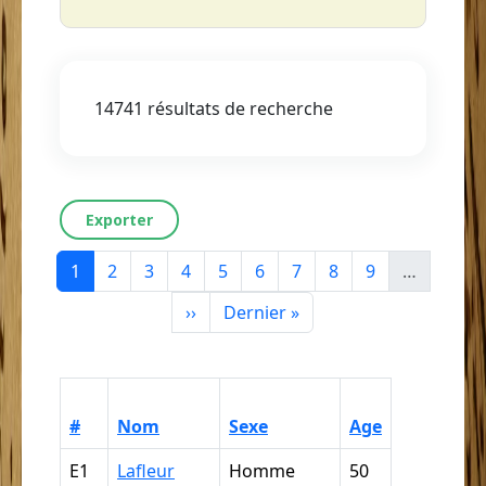
14741 résultats de recherche
Exporter
Page courante
Page
Page
Page
Page
Page
Page
Page
Page
1
2
3
4
5
6
7
8
9
…
Page suivante
Dernière page
››
Dernier »
Catégoris
#
Nom
Sexe
Age
ethnoraci
E1
Lafleur
Homme
50
Nègre,