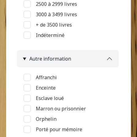
2500 à 2999 livres
Mutilation
3000 à 3499 livres
Pas d'informations
+ de 3500 livres
Pian
Indéterminé
Piqué par serpent
Problème de surdité ou de
langage
Autre information
Problème de vue
Ulcère et "loupe"
Affranchi
Vieillesse
Enceinte
Esclave loué
Marron ou prisonnier
Orphelin
Porté pour mémoire