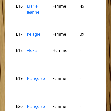
E16
Marie
Femme
45
Nègre,
Jeanne
négresse,
négrillon,
négritte ...
E17
Pelagie
Femme
39
Nègre (pa
déduction
E18
Alexis
Homme
-
Nègre,
négresse,
négrillon,
négritte ...
E19
Françoise
Femme
-
Nègre,
négresse,
négrillon,
négritte ...
E20
Françoise
Femme
-
Nègre,