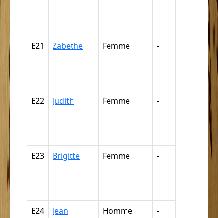
négresse,
négrillon,
négritte ...
E21
Zabethe
Femme
-
Nègre,
négresse,
négrillon,
négritte ...
E22
Judith
Femme
-
Nègre,
négresse,
négrillon,
négritte ...
E23
Brigitte
Femme
-
Nègre,
négresse,
négrillon,
négritte ...
E24
Jean
Homme
-
Nègre,