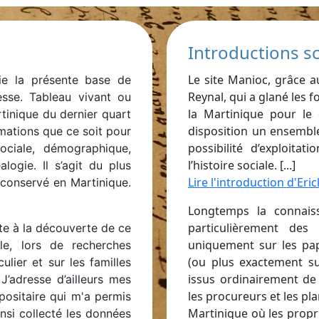
Introductions sc
Le site Manioc, grâce 
uie la présente base de
Reynal, qui a glané les 
esse. Tableau vivant ou
la Martinique pour le 
tinique du dernier quart
disposition un ensemble
ormations que ce soit pour
possibilité d’exploitat
 sociale, démographique,
l’histoire sociale. [...]
ogie. Il s’agit du plus
Lire l'introduction d'Eri
 conservé en Martinique.
Longtemps la connaiss
particulièrement des 
te à la découverte de ce
uniquement sur les pap
le, lors de recherches
(ou plus exactement su
lier et sur les familles
issus ordinairement de
J’adresse d’ailleurs mes
les procureurs et les pl
positaire qui m'a permis
Martinique où les propri
insi collecté les données