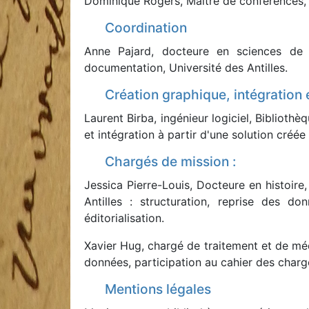
Dominique Rogers, Maître de conférences, U
Coordination
Anne Pajard, docteure en sciences de 
documentation, Université des Antilles.
Création graphique, intégration
Laurent Birba, ingénieur logiciel, Biblio
et intégration à partir d'une solution créée
Chargés de mission :
Jessica Pierre-Louis, Docteure en histoire
Antilles : structuration, reprise des d
éditorialisation.
Xavier Hug, chargé de traitement et de médi
données, participation au cahier des charg
Mentions légales