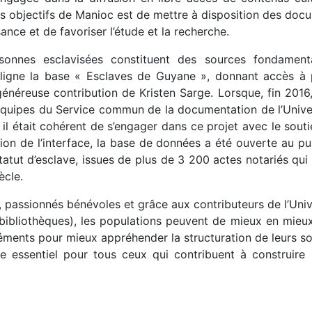
s objectifs de Manioc est de mettre à disposition des doc
ance et de favoriser l’étude et la recherche.
onnes esclavisées constituent des sources fondamentale
n ligne la base « Esclaves de Guyane », donnant accès à
généreuse contribution de Kristen Sarge. Lorsque, fin 2016,
 équipes du Service commun de la documentation de l’Univer
c, il était cohérent de s’engager dans ce projet avec le so
tion de l’interface, la base de données a été ouverte au pub
tut d’esclave, issues de plus de 3 200 actes notariés qui
ècle.
s, passionnés bénévoles et grâce aux contributeurs de l’Unive
ibliothèques), les populations peuvent de mieux en mieux r
éments pour mieux appréhender la structuration de leurs soc
e essentiel pour tous ceux qui contribuent à construire