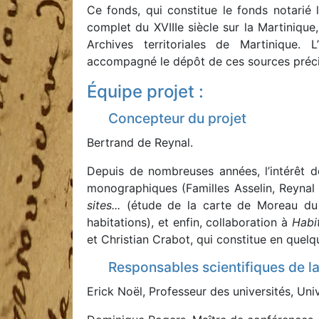
Ce fonds, qui constitue le fonds notarié 
complet du XVIIIe siècle sur la Martiniqu
Archives territoriales de Martinique. L
accompagné le dépôt de ces sources précieu
Équipe projet :
Concepteur du projet
Bertrand de Reynal.
Depuis de nombreuses années, l’intérêt de
monographiques (Familles Asselin, Reynal 
sites...
(étude de la carte de Moreau du 
habitations), et enfin, collaboration à
Habi
et Christian Crabot, qui constitue en quelqu
Responsables scientifiques de l
Erick Noël, Professeur des universités, Univ