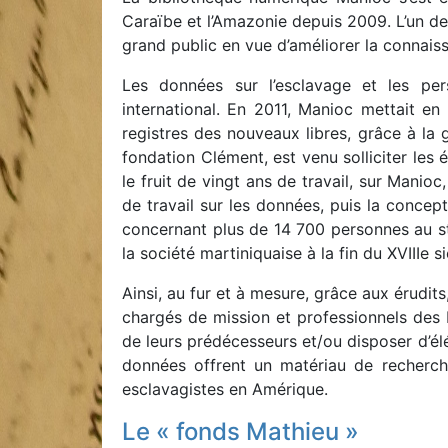
Caraïbe et l’Amazonie depuis 2009. L’un de
grand public en vue d’améliorer la connaiss
Les données sur l’esclavage et les pers
international. En 2011, Manioc mettait e
registres des nouveaux libres, grâce à la 
fondation Clément, est venu solliciter les
le fruit de vingt ans de travail, sur Manio
de travail sur les données, puis la concep
concernant plus de 14 700 personnes au sta
la société martiniquaise à la fin du XVIIIe si
Ainsi, au fur et à mesure, grâce aux érudit
chargés de mission et professionnels des b
de leurs prédécesseurs et/ou disposer d’él
données offrent un matériau de recherch
esclavagistes en Amérique.
Le « fonds Mathieu »