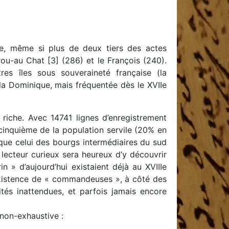
île, même si plus de deux tiers des actes
rou-au Chat [3] (286) et le François (240).
tres îles sous souveraineté française (la
 la Dominique, mais fréquentée dès le XVIIe
 riche. Avec 14741 lignes d’enregistrement
cinquième de la population servile (20% en
 que celui des bourgs intermédiaires du sud
 lecteur curieux sera heureux d’y découvrir
n » d’aujourd’hui existaient déjà au XVIIIe
L’existence de « commandeuses », à côté des
és inattendues, et parfois jamais encore
 non-exhaustive :