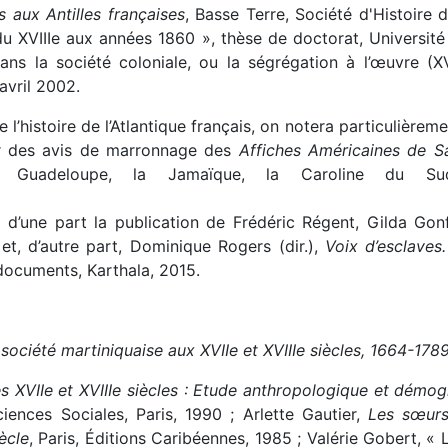
s aux Antilles françaises
, Basse Terre, Société d'Histoire
 XVIIIe aux années 1860 », thèse de doctorat, Université 
ans la société coloniale, ou la ségrégation à l’œuvre (XV
-avril 2002.
l’histoire de l’Atlantique français, on notera particulière
ir des avis de marronnage des
Affiches Américaines de S
a Guadeloupe, la Jamaïque, la Caroline du Su
a d’une part la publication de Frédéric Régent, Gilda Gonf
et, d’autre part, Dominique Rogers (dir.),
Voix d’esclaves.
 documents, Karthala, 2015.
 société martiniquaise aux XVIIe et XVIIIe siècles, 1664-178
des XVIIe et XVIIIe siècles : Etude anthropologique et dém
ences Sociales, Paris, 1990 ; Arlette Gautier,
Les sœurs
ècle
, Paris, Éditions Caribéennes, 1985 ; Valérie Gobert, « 