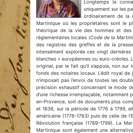
Longtemps la connai
uniquement sur les pap
ordinairement de la 
Martinique où les propriétaires sont le 
théorique de la vie des hommes et des 
règlementaires locales (
Code de la Martini
des registres des greffes et de la presse 
intensément explorée ces vingt dernières
blanches » européennes ou euro-créoles. L
original, par le fait qu’il s’appuie, non 
fonds des notaires locaux. L’édit royal de
n’imposait pas l’envoi de toutes les doub
précision exhaustif concernant le mode de
d’une richesse irremplaçable, notamment p
en-Provence, soit de documents plus comp
et 1838, sur la période de 1776 à 1799, 
américaine (1776-1783) puis de celle de l’
Révolution française (1789-1799). La Mar
Martinique sont également une alternativ