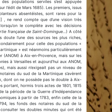
 des populations serviles s’est appuyée
ur l’édit de Mars 1685). Les premiers, issus
lanteurs absentéistes, sont rares pour la
1] , ne rend compte que d’une vision très
orsqu’on le complète avec les décisions
artie française de Saint-Domingue…
) A côté
ns doute l’une des sources les plus riches,
condairement pour celle des populations «
artinique » est néanmoins particulièrement
-Mer (ANOM) à Aix-en-Provence, mais sur les
onies à Versailles et aujourd’hui aux ANOM,
s), mais aussi n’exigeait pas un niveau de
notaires du sud de la Martinique s’avèrent
x, dont on ne possède pas le double à Aix-
portant, hormis trois actes de 1801, 1815
de la période de la Guerre d’Indépendance
omiques à partir de 1783, enfin celle de la
1794, les fonds des notaires du sud de la
consulter les doubles minutes qui ont été