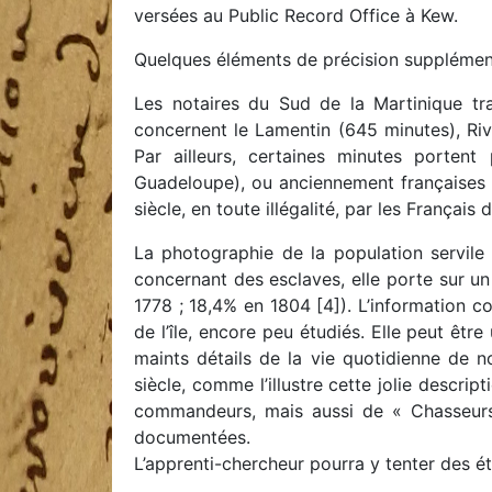
versées au Public Record Office à Kew.
Quelques éléments de précision supplémentai
Les notaires du Sud de la Martinique tra
concernent le Lamentin (645 minutes), Rivi
Par ailleurs, certaines minutes portent 
Guadeloupe), ou anciennement françaises (l
siècle, en toute illégalité, par les Français
La photographie de la population servile 
concernant des esclaves, elle porte sur u
1778 ; 18,4% en 1804 [4]). L’information c
de l’île, encore peu étudiés. Elle peut êt
maints détails de la vie quotidienne de no
siècle, comme l’illustre cette jolie descr
commandeurs, mais aussi de « Chasseurs 
documentées.
L’apprenti-chercheur pourra y tenter des é