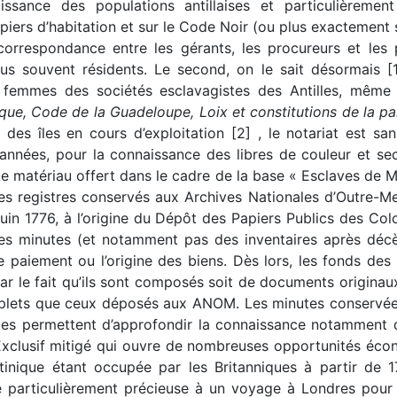
ssance des populations antillaises et particulièrement
iers d’habitation et sur le Code Noir (ou plus exactement s
correspondance entre les gérants, les procureurs et les p
plus souvent résidents. Le second, on le sait désormais [
femmes des sociétés esclavagistes des Antilles, même l
que, Code de la Guadeloupe, Loix et constitutions de la p
des îles en cours d’exploitation [2] , le notariat est sa
 années, pour la connaissance des libres de couleur et se
e matériau offert dans le cadre de la base « Esclaves de M
sur les registres conservés aux Archives Nationales d’Outre
 juin 1776, à l’origine du Dépôt des Papiers Publics des Col
les minutes (et notamment pas des inventaires après décè
 paiement ou l’origine des biens. Dès lors, les fonds des 
ar le fait qu’ils sont composés soit de documents originau
lets que ceux déposés aux ANOM. Les minutes conservées 
elles permettent d’approfondir la connaissance notamment 
Exclusif mitigé qui ouvre de nombreuses opportunités écon
tinique étant occupée par les Britanniques à partir de 
e particulièrement précieuse à un voyage à Londres pour 