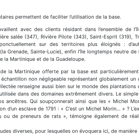
res permettent de faciliter l’utilisation de la base.
vaillent avec des clients résidant dans l’ensemble de l’
ère salée (347), Rivière Pilote (343), Saint-Esprit (319), T
ponctuellement sur des territoires plus éloignés : d’au
a Grenade, Sainte-Lucie), enfin l’île longtemps neutre de
 de la Martinique et de la Guadeloupe.
de la Martinique offerte par la base est particulièrement
n échantillon non négligeable représentant globalement un 
ollectée renseigne aussi bien sur le monde des plantations
re utilisée dans des domaines extrêmement divers. Le simple
s ancêtres. Qui soupçonnerait ainsi que les « Michel Mori
iption d’un esclave de 1791 : « C’est un Michel Morin… » ? 
ou de preneurs de rats », témoigne également de réalit
tudes diverses, pour lesquelles on évoquera ici, de manière