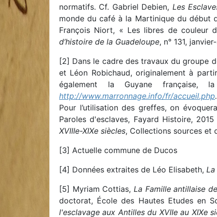
normatifs. Cf. Gabriel Debien,
Les Esclave
monde du café à la Martinique du début du
François Niort, « Les libres de couleur d
d’histoire de la Guadeloupe
, n° 131, janvier
[2] Dans le cadre des travaux du groupe de 
et Léon Robichaud, originalement à part
également la Guyane française, l
http://www.marronnage.info/fr/accueil.php
.
Pour l’utilisation des greffes, on évoquer
Paroles d'esclaves, Fayard Histoire, 2015 
XVIIIe-XIXe siècles
, Collections sources et
[3] Actuelle commune de Ducos
[4] Données extraites de Léo Elisabeth,
La
[5] Myriam Cottias,
La Famille antillaise 
doctorat, École des Hautes Etudes en Sci
l'esclavage aux Antilles du XVIIe au XIXe si