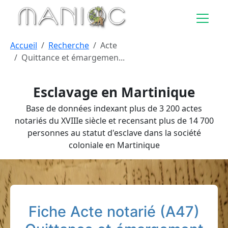
Aller au contenu principal
Accueil
Recherche
Acte
Quittance et émargemen...
Esclavage en Martinique
Base de données indexant plus de 3 200 actes
notariés du XVIIIe siècle et recensant plus de 14 700
personnes au statut d'esclave dans la société
coloniale en Martinique
Fiche Acte notarié (A47)