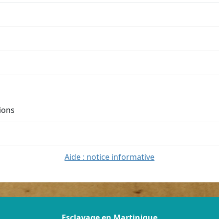
ions
Aide : notice informative
Esclavage en Martinique