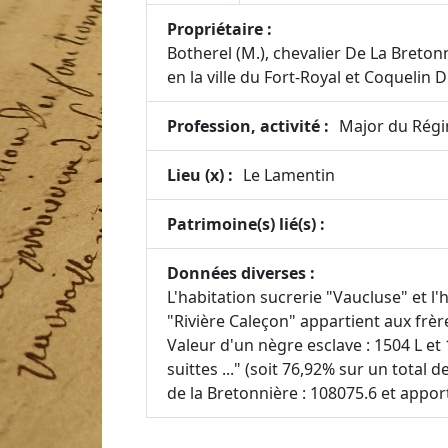
Propriétaire :
Botherel (M.), chevalier De La Breton
en la ville du Fort-Royal et Coqueli
Profession, activité :
Major du Régim
Lieu (x) :
Le Lamentin
Patrimoine(s) lié(s) :
Données diverses :
L'habitation sucrerie "Vaucluse" et l'
"Rivière Caleçon" appartient aux frèr
Valeur d'un nègre esclave : 1504 L et
suittes ..." (soit 76,92% sur un total d
de la Bretonnière : 108075.6 et appor