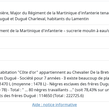
nière, Major du Régiment de la Martinique d'infanterie tena
n Dugué et Dugué Charleval, habitants du Lamentin
ent de la Martinique d'infanterie – sucrerie moulin à eau
habitation "Côte d'or" appartiennent au Chevalier De la Bret
es Dugué - Société pour 7 années - Il existe beaucoup de pla
 1470 L (moyenne : 1478 L) - Nègres esclaves des frères Dugué
e 78) - Total : " ... 80 nègres travaillants ..." (soit 78,43% sur
ts des frères Dugué : 114650 (Total : 222725.6)
Aide : notice informative