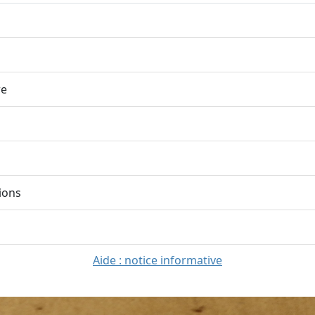
re
ions
Aide : notice informative