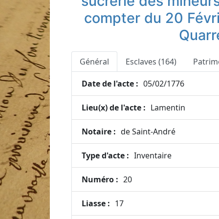
sucrerie des mineur
compter du 20 Févrie
Quarr
Général
Esclaves (164)
Patrim
Date de l'acte :
05/02/1776
Lieu(x) de l'acte :
Lamentin
Notaire :
de Saint-André
Type d'acte :
Inventaire
Numéro :
20
Liasse :
17