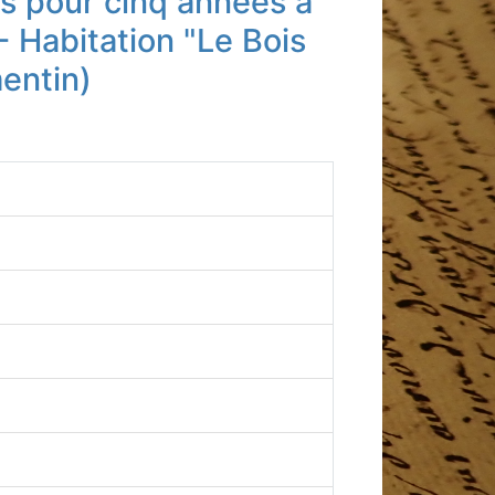
s pour cinq années à
- Habitation "Le Bois
entin)