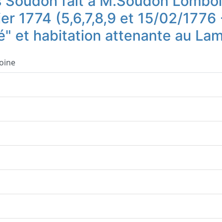
s Soudon fait à M.Soudon Lomboi
r 1774 (5,6,7,8,9 et 15/02/1776 
é" et habitation attenante au Lam
oine