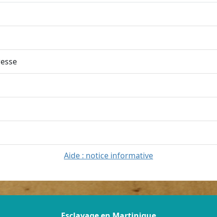
esse
Aide : notice informative
Esclavage en Martinique