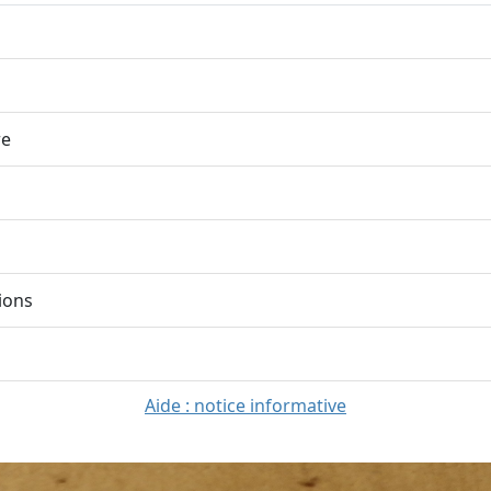
re
ions
Aide : notice informative