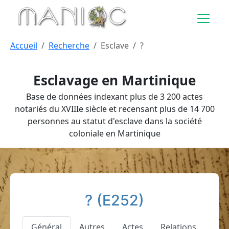
Aller au contenu principal
Accueil
Recherche
Esclave
?
Esclavage en Martinique
Base de données indexant plus de 3 200 actes
notariés du XVIIIe siècle et recensant plus de 14 700
personnes au statut d'esclave dans la société
coloniale en Martinique
? (E252)
Général
Autres
Actes
Relations
Pat