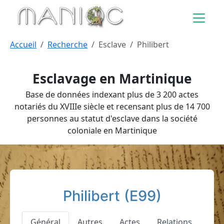
Aller au contenu principal
Accueil
Recherche
Esclave
Philibert
Esclavage en Martinique
Base de données indexant plus de 3 200 actes
notariés du XVIIIe siècle et recensant plus de 14 700
personnes au statut d'esclave dans la société
coloniale en Martinique
Philibert (E99)
Général
Autres
Actes
Relations
Pat