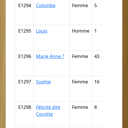
E1294
Colombe
Femme
5
Nègre (p
déductio
E1295
Louis
Homme
1
Nègre (p
déductio
E1296
Marie Anne ?
Femme
43
Mulâtre,
mulâtres
E1297
Sophie
Femme
16
Mulâtre,
mulâtres
E1298
Félicité dite
Femme
8
Nègre (p
Cocotte
déductio