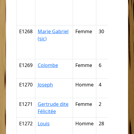
négresse
négrillon
négritte ..
E1268
Marie Gabriel
Femme
30
Nègre,
(sic)
négresse
négrillon
négritte ..
E1269
Colombe
Femme
6
Mulâtre,
mulâtres
E1270
Joseph
Homme
4
Mulâtre,
mulâtres
E1271
Gertrude dite
Femme
2
Mulâtre,
Félicitée
mulâtres
E1272
Louis
Homme
28
Nègre,
négresse