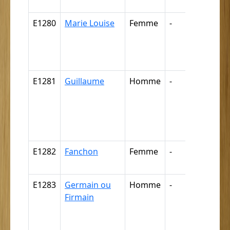
négritte ..
E1280
Marie Louise
Femme
-
Nègre,
négresse
négrillon
négritte ..
E1281
Guillaume
Homme
-
Câpre,
câpresse
cabre,
cabresse
cabriste ..
E1282
Fanchon
Femme
-
Nègre (p
déductio
E1283
Germain ou
Homme
-
Nègre,
Firmain
négresse
négrillon
négritte ..