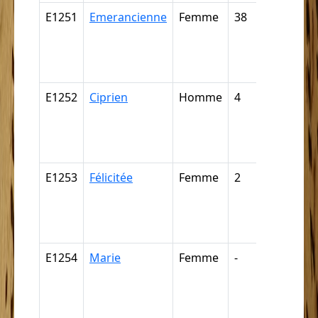
E1251
Emerancienne
Femme
38
Nègre,
négresse
négrillon
négritte ..
E1252
Ciprien
Homme
4
Nègre,
négresse
négrillon
négritte ..
E1253
Félicitée
Femme
2
Nègre,
négresse
négrillon
négritte ..
E1254
Marie
Femme
-
Nègre,
négresse
négrillon
négritte ..