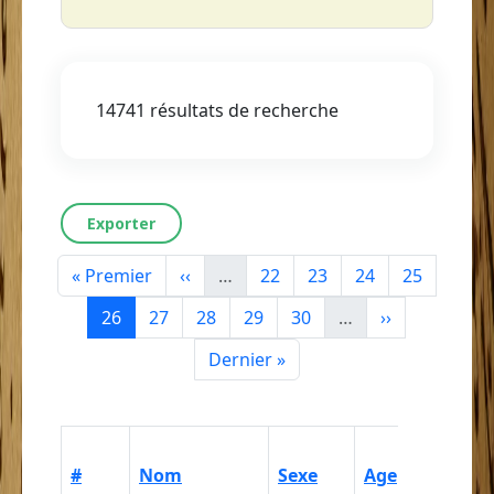
14741 résultats de recherche
Exporter
Première page
Page précédente
Page
Page
Page
Page
« Premier
‹‹
…
22
23
24
25
Page courante
Page
Page
Page
Page
Page suivant
26
27
28
29
30
…
››
Dernière page
Dernier »
Catégori
#
Nom
Sexe
Age
ethnorac