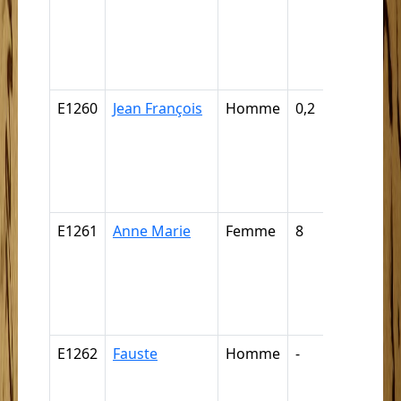
câpresse
cabre,
cabresse
cabriste ..
E1260
Jean François
Homme
0,2
Câpre,
câpresse
cabre,
cabresse
cabriste ..
E1261
Anne Marie
Femme
8
Câpre,
câpresse
cabre,
cabresse
cabriste ..
E1262
Fauste
Homme
-
Nègre,
négresse
négrillon