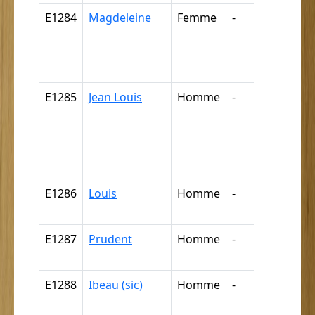
E1284
Magdeleine
Femme
-
Nègre,
négresse
négrillon
négritte ..
E1285
Jean Louis
Homme
-
Griffe, câ
mulâtre, 
quartero
mamelo
(par dédu
E1286
Louis
Homme
-
Nègre (p
déductio
E1287
Prudent
Homme
-
Nègre (p
déductio
E1288
Ibeau (sic)
Homme
-
Nègre (p
déductio