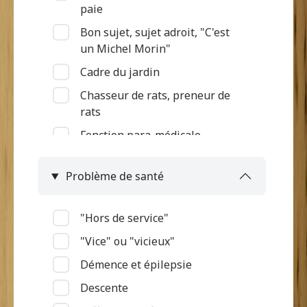
paie
Bon sujet, sujet adroit, "C'est
un Michel Morin"
Cadre du jardin
Chasseur de rats, preneur de
rats
Fonction para-médicale
Gardien des terres et des bêtes
Problème de santé
Intégration à l'armée
Jardinier, Semeur
"Hors de service"
Marchande
"Vice" ou "vicieux"
Métier de la mer
Démence et épilepsie
Ouvrier d'habitation
Descente
Pas d'informations