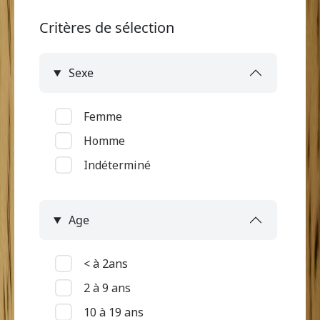
Critères de sélection
Sexe
Femme
Homme
Indéterminé
Age
< à 2ans
2 à 9 ans
10 à 19 ans