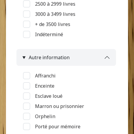
2500 à 2999 livres
Mutilation
3000 à 3499 livres
Pas d'informations
+ de 3500 livres
Pian
Indéterminé
Piqué par serpent
Problème de surdité ou de
langage
Autre information
Problème de vue
Ulcère et "loupe"
Affranchi
Vieillesse
Enceinte
Esclave loué
Marron ou prisonnier
Orphelin
Porté pour mémoire