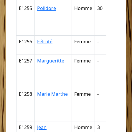
E1255
Polidore
Homme
30
Nègre,
négresse
négrillon
négritte ..
E1256
Félicité
Femme
-
Mulâtre,
mulâtres
E1257
Margueritte
Femme
-
Nègre,
négresse
négrillon
négritte ..
E1258
Marie Marthe
Femme
-
Nègre,
négresse
négrillon
négritte ..
E1259
Jean
Homme
3
Câpre,