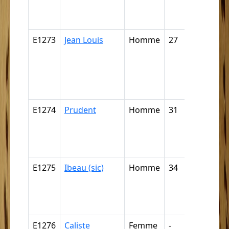
négrillon
négritte ..
E1273
Jean Louis
Homme
27
Câpre,
câpresse
cabre,
cabresse
cabriste ..
E1274
Prudent
Homme
31
Nègre,
négresse
négrillon
négritte ..
E1275
Ibeau (sic)
Homme
34
Nègre,
négresse
négrillon
négritte ..
E1276
Caliste
Femme
-
Mulâtre,