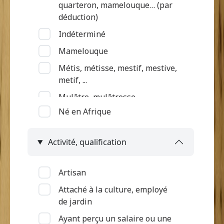
quarteron, mamelouque… (par
déduction)
Indéterminé
Mamelouque
Métis, métisse, mestif, mestive,
metif, ...
Mulâtre, mulâtresse
Né en Afrique
Nègre (par déduction)
Nègre, négresse, négrillon,
Activité, qualification
négritte ...
Négrillon (métissé par
déduction)
Artisan
Quarteron
Attaché à la culture, employé
de jardin
Ayant perçu un salaire ou une