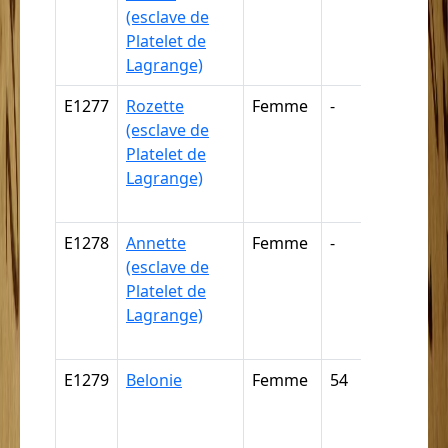
(esclave de
mulâtres
Platelet de
Lagrange)
E1277
Rozette
Femme
-
Griffe, câ
(esclave de
mulâtre, 
Platelet de
quartero
Lagrange)
mamelo
(par dédu
E1278
Annette
Femme
-
Griffe, câ
(esclave de
mulâtre, 
Platelet de
quartero
Lagrange)
mamelo
(par dédu
E1279
Belonie
Femme
54
Nègre,
négresse
négrillon