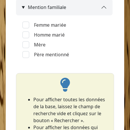
Mention familiale
Le François
Le Lamentin
Femme mariée
Le Lorrain (Grand'Anse)
Homme marié
Le Marin
Mère
Le Prêcheur
Père mentionné
Le Robert
Les Anses-d'Arlet
Les Trois-Îlets
Le Vauclin
Macouba
Pour afficher toutes les données
de la base, laissez le champ de
Rivière-Pilote
recherche vide et cliquez sur le
Rivière-Salée
bouton « Rechercher ».
Saint-Esprit
Pour afficher les données qui