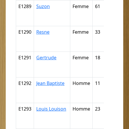
E1289
Suzon
Femme
61
Nègre (p
déductio
E1290
Resne
Femme
33
Nègre (p
déductio
E1291
Gertrude
Femme
18
Nègre (p
déductio
E1292
Jean Baptiste
Homme
11
Nègre (p
déductio
E1293
Louis Louison
Homme
23
Nègre (p
déductio