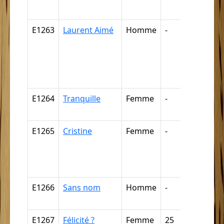
négritte ..
E1263
Laurent Aimé
Homme
-
Câpre,
câpresse
cabre,
cabresse
cabriste ..
E1264
Tranquille
Femme
-
Mulâtre,
mulâtres
E1265
Cristine
Femme
-
Nègre,
négresse
négrillon
négritte ..
E1266
Sans nom
Homme
-
Nègre (p
déductio
E1267
Félicité ?
Femme
25
Nègre,