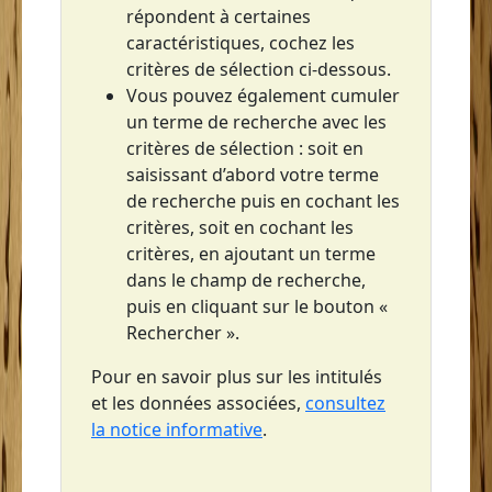
répondent à certaines
Saint-Pierre
caractéristiques, cochez les
Sainte-Anne
critères de sélection ci-dessous.
Vous pouvez également cumuler
Sainte-Luce
un terme de recherche avec les
Sainte-Lucie
critères de sélection : soit en
saisissant d’abord votre terme
Sainte-Marie
de recherche puis en cochant les
critères, soit en cochant les
critères, en ajoutant un terme
dans le champ de recherche,
puis en cliquant sur le bouton «
Rechercher ».
Pour en savoir plus sur les intitulés
et les données associées,
consultez
la notice informative
.