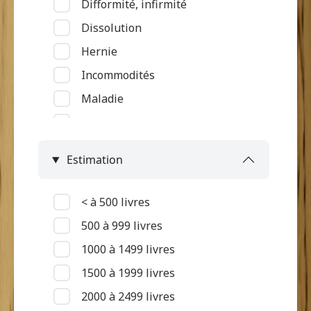
Difformité, infirmité
Service rattaché à la grand'case
Dissolution
Hernie
Incommodités
Maladie
Maladie du tube digestif
Maladie rénale
Estimation
Maladie respiratoire
Maladie touchant la peau et
< à 500 livres
oedèmes
500 à 999 livres
Maladie vénérienne, petite
1000 à 1499 livres
vérole
1500 à 1999 livres
Malingrerie
2000 à 2499 livres
Mort