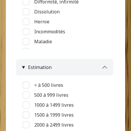
Difformité, infirmité
Service rattaché à la grand'case
Dissolution
Hernie
Incommodités
Maladie
Maladie du tube digestif
Maladie rénale
Estimation
Maladie respiratoire
Maladie touchant la peau et
< à 500 livres
oedèmes
500 à 999 livres
Maladie vénérienne, petite
1000 à 1499 livres
vérole
1500 à 1999 livres
Malingrerie
2000 à 2499 livres
Mort