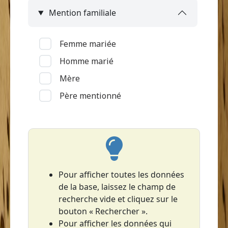
Mention familiale
Le François
Le Lamentin
Femme mariée
Le Lorrain (Grand'Anse)
Homme marié
Le Marin
Mère
Le Prêcheur
Père mentionné
Le Robert
Les Anses-d'Arlet
Les Trois-Îlets
Le Vauclin
Macouba
Pour afficher toutes les données
de la base, laissez le champ de
Rivière-Pilote
recherche vide et cliquez sur le
Rivière-Salée
bouton « Rechercher ».
Saint-Esprit
Pour afficher les données qui