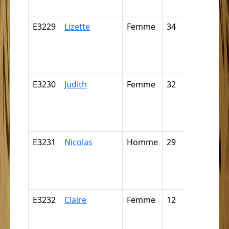
négritte ..
E3229
Lizette
Femme
34
Nègre,
négresse,
négrillon,
négritte ..
E3230
Judith
Femme
32
Nègre,
négresse,
négrillon,
négritte ..
E3231
Nicolas
Homme
29
Nègre,
négresse,
négrillon,
négritte ..
E3232
Claire
Femme
12
Nègre,
négresse,
négrillon,