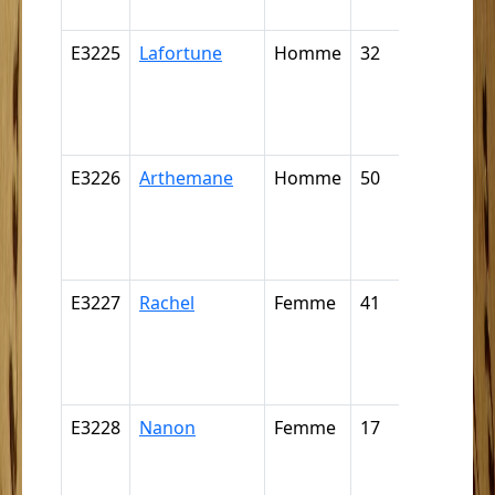
négritte ..
E3225
Lafortune
Homme
32
Nègre,
négresse,
négrillon,
négritte ..
E3226
Arthemane
Homme
50
Nègre,
négresse,
négrillon,
négritte ..
E3227
Rachel
Femme
41
Nègre,
négresse,
négrillon,
négritte ..
E3228
Nanon
Femme
17
Nègre,
négresse,
négrillon,