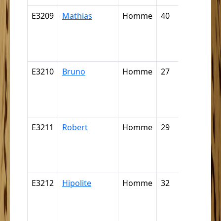
E3209
Mathias
Homme
40
Nègre,
négresse,
négrillon,
négritte ..
E3210
Bruno
Homme
27
Nègre,
négresse,
négrillon,
négritte ..
E3211
Robert
Homme
29
Nègre,
négresse,
négrillon,
négritte ..
E3212
Hipolite
Homme
32
Nègre,
négresse,
négrillon,
négritte ..