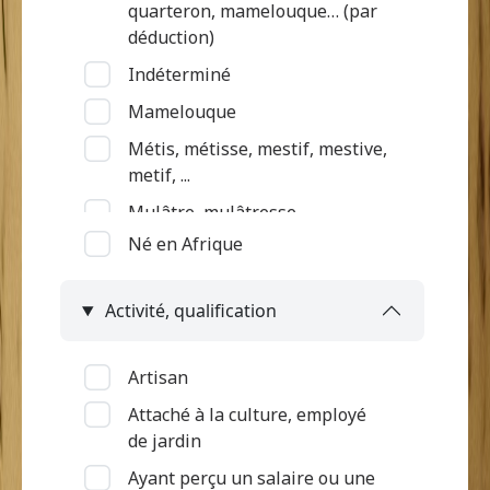
quarteron, mamelouque… (par
déduction)
Indéterminé
Mamelouque
Métis, métisse, mestif, mestive,
metif, ...
Mulâtre, mulâtresse
Né en Afrique
Nègre (par déduction)
Nègre, négresse, négrillon,
Activité, qualification
négritte ...
Négrillon (métissé par
déduction)
Artisan
Quarteron
Attaché à la culture, employé
de jardin
Ayant perçu un salaire ou une