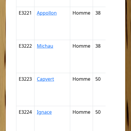
négritte ..
E3221
Appollon
Homme
38
Nègre,
négresse,
négrillon,
négritte ..
E3222
Michau
Homme
38
Nègre,
négresse,
négrillon,
négritte ..
E3223
Capvert
Homme
50
Nègre,
négresse,
négrillon,
négritte ..
E3224
Ignace
Homme
50
Nègre,
négresse,
négrillon,