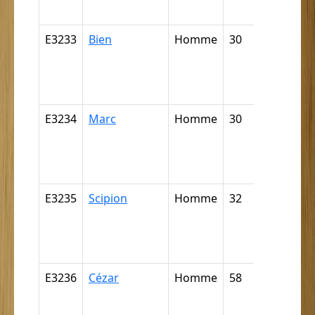
négritte ..
E3233
Bien
Homme
30
Nègre,
négresse,
négrillon,
négritte ..
E3234
Marc
Homme
30
Nègre,
négresse,
négrillon,
négritte ..
E3235
Scipion
Homme
32
Nègre,
négresse,
négrillon,
négritte ..
E3236
Cézar
Homme
58
Nègre,
négresse,
négrillon,