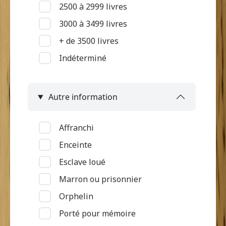
2500 à 2999 livres
Mutilation
3000 à 3499 livres
Pas d'informations
+ de 3500 livres
Pian
Indéterminé
Piqué par serpent
Problème de surdité ou de
langage
Autre information
Problème de vue
Ulcère et "loupe"
Affranchi
Vieillesse
Enceinte
Esclave loué
Marron ou prisonnier
Orphelin
Porté pour mémoire