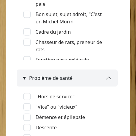
paie
Bon sujet, sujet adroit, "C'est
un Michel Morin"
Cadre du jardin
Chasseur de rats, preneur de
rats
Fonction para-médicale
Gardien des terres et des bêtes
Problème de santé
Intégration à l'armée
Jardinier, Semeur
"Hors de service"
Marchande
"Vice" ou "vicieux"
Métier de la mer
Démence et épilepsie
Ouvrier d'habitation
Descente
Pas d'informations