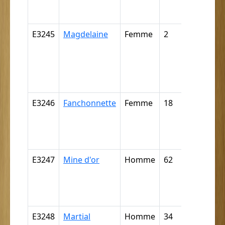
négrillon,
négritte ..
E3245
Magdelaine
Femme
2
Câpre,
câpresse,
cabre,
cabresse,
cabriste ..
E3246
Fanchonnette
Femme
18
Nègre,
négresse,
négrillon,
négritte ..
E3247
Mine d'or
Homme
62
Nègre,
négresse,
négrillon,
négritte ..
E3248
Martial
Homme
34
Nègre,