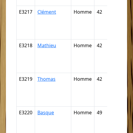
E3217
Clément
Homme
42
Nègre,
négresse,
négrillon,
négritte ..
E3218
Mathieu
Homme
42
Nègre,
négresse,
négrillon,
négritte ..
E3219
Thomas
Homme
42
Nègre,
négresse,
négrillon,
négritte ..
E3220
Basque
Homme
49
Nègre,
négresse,
négrillon,