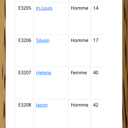
E3205
Jn.Louis
Homme
14
Nègre,
négresse,
négrillon,
négritte ..
E3206
Silvain
Homme
17
Nègre,
négresse,
négrillon,
négritte ..
E3207
Helene
Femme
40
Nègre,
négresse,
négrillon,
négritte ..
E3208
Jason
Homme
42
Nègre,
négresse,
négrillon,
négritte ..