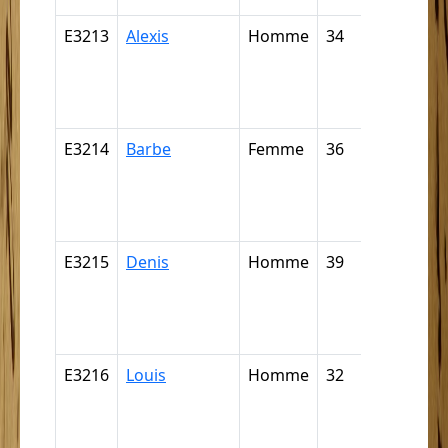
E3213
Alexis
Homme
34
Nègre,
négresse,
négrillon,
négritte ..
E3214
Barbe
Femme
36
Nègre,
négresse,
négrillon,
négritte ..
E3215
Denis
Homme
39
Nègre,
négresse,
négrillon,
négritte ..
E3216
Louis
Homme
32
Nègre,
négresse,
négrillon,
négritte ..