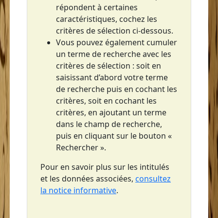
répondent à certaines
Saint-Pierre
caractéristiques, cochez les
Sainte-Anne
critères de sélection ci-dessous.
Vous pouvez également cumuler
Sainte-Luce
un terme de recherche avec les
Sainte-Lucie
critères de sélection : soit en
saisissant d’abord votre terme
Sainte-Marie
de recherche puis en cochant les
critères, soit en cochant les
critères, en ajoutant un terme
dans le champ de recherche,
puis en cliquant sur le bouton «
Rechercher ».
Pour en savoir plus sur les intitulés
et les données associées,
consultez
la notice informative
.