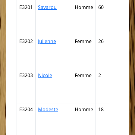
E3201
Savarou
Homme
60
Nègre,
négresse,
négrillon,
négritte ..
E3202
Julienne
Femme
26
Nègre,
négresse,
négrillon,
négritte ..
E3203
Nicole
Femme
2
Nègre,
négresse,
négrillon,
négritte ..
E3204
Modeste
Homme
18
Nègre,
négresse,
négrillon,
négritte ..