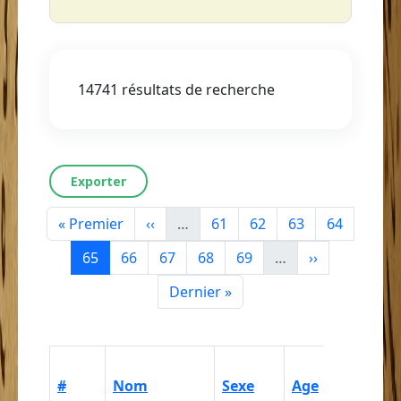
14741 résultats de recherche
Exporter
Première page
Page précédente
Page
Page
Page
Page
« Premier
‹‹
…
61
62
63
64
Page courante
Page
Page
Page
Page
Page suivant
65
66
67
68
69
…
››
Dernière page
Dernier »
Catégori
#
Nom
Sexe
Age
ethnorac