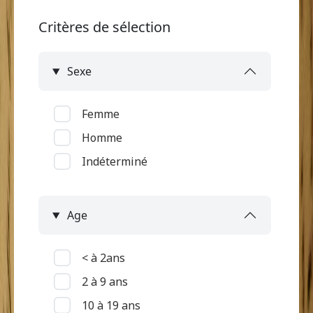
Critères de sélection
Sexe
Femme
Homme
Indéterminé
Age
< à 2ans
2 à 9 ans
10 à 19 ans