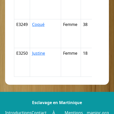
négresse,
négrillon,
négritte ..
E3249
Coqué
Femme
38
Nègre,
négresse,
négrillon,
négritte ..
E3250
Justine
Femme
18
Nègre,
négresse,
négrillon,
négritte ..
Esclavage en Martinique
Introductions
Contact
À
Mentions
manioc.org