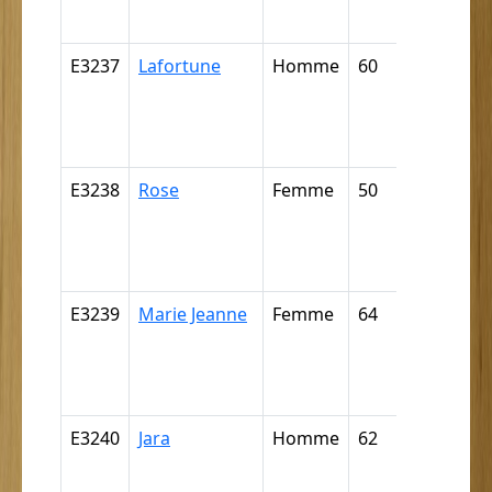
négritte ..
E3237
Lafortune
Homme
60
Nègre,
négresse,
négrillon,
négritte ..
E3238
Rose
Femme
50
Nègre,
négresse,
négrillon,
négritte ..
E3239
Marie Jeanne
Femme
64
Nègre,
négresse,
négrillon,
négritte ..
E3240
Jara
Homme
62
Nègre,
négresse,
négrillon,