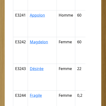
négritte ..
E3241
Appolon
Homme
60
Nègre,
négresse,
négrillon,
négritte ..
E3242
Magdelon
Femme
60
Nègre,
négresse,
négrillon,
négritte ..
E3243
Désirée
Femme
22
Nègre,
négresse,
négrillon,
négritte ..
E3244
Fragile
Femme
0,2
Nègre,
négresse,