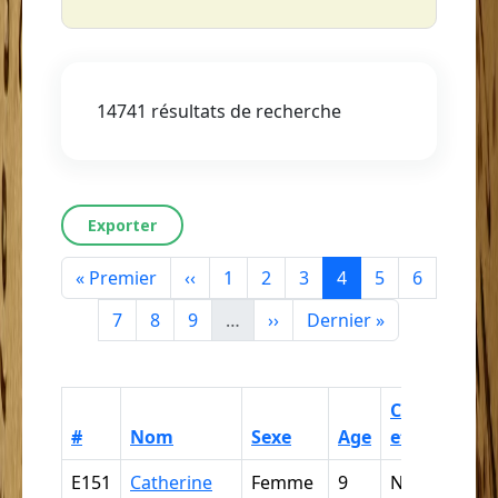
14741 résultats de recherche
Exporter
Première page
Page précédente
Page
Page
Page
Page courante
Page
Page
« Premier
‹‹
1
2
3
4
5
6
Page
Page
Page
Page suivante
Dernière page
7
8
9
…
››
Dernier »
Catégorisat
#
Nom
Sexe
Age
ethnoracial
E151
Catherine
Femme
9
Nègre,