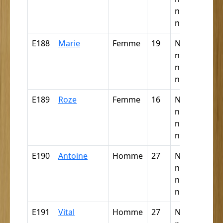
négrillon,
négritte ...
E188
Marie
Femme
19
Nègre,
négresse,
négrillon,
négritte ...
E189
Roze
Femme
16
Nègre,
négresse,
négrillon,
négritte ...
E190
Antoine
Homme
27
Nègre,
négresse,
négrillon,
négritte ...
E191
Vital
Homme
27
Nègre,