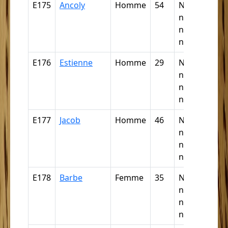
E175
Ancoly
Homme
54
Nègre,
négresse,
négrillon,
négritte ...
E176
Estienne
Homme
29
Nègre,
négresse,
négrillon,
négritte ...
E177
Jacob
Homme
46
Nègre,
négresse,
négrillon,
négritte ...
E178
Barbe
Femme
35
Nègre,
négresse,
négrillon,
négritte ...