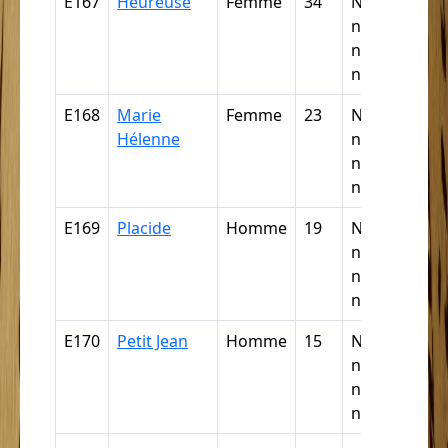
E167
Heureuse
Femme
34
Nègre,
négresse,
négrillon,
négritte ...
E168
Marie
Femme
23
Nègre,
Hélenne
négresse,
négrillon,
négritte ...
E169
Placide
Homme
19
Nègre,
négresse,
négrillon,
négritte ...
E170
Petit Jean
Homme
15
Nègre,
négresse,
négrillon,
négritte ...