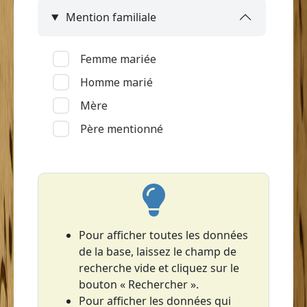
Mention familiale
Le François
Le Lamentin
Femme mariée
Le Lorrain (Grand'Anse)
Homme marié
Le Marin
Mère
Le Prêcheur
Père mentionné
Le Robert
Les Anses-d'Arlet
Les Trois-Îlets
Le Vauclin
Macouba
Pour afficher toutes les données
de la base, laissez le champ de
Rivière-Pilote
recherche vide et cliquez sur le
Rivière-Salée
bouton « Rechercher ».
Saint-Esprit
Pour afficher les données qui