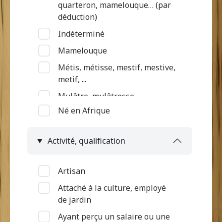
quarteron, mamelouque… (par
déduction)
Indéterminé
Mamelouque
Métis, métisse, mestif, mestive,
metif, ...
Mulâtre, mulâtresse
Né en Afrique
Nègre (par déduction)
Nègre, négresse, négrillon,
Activité, qualification
négritte ...
Négrillon (métissé par
déduction)
Artisan
Quarteron
Attaché à la culture, employé
de jardin
Ayant perçu un salaire ou une