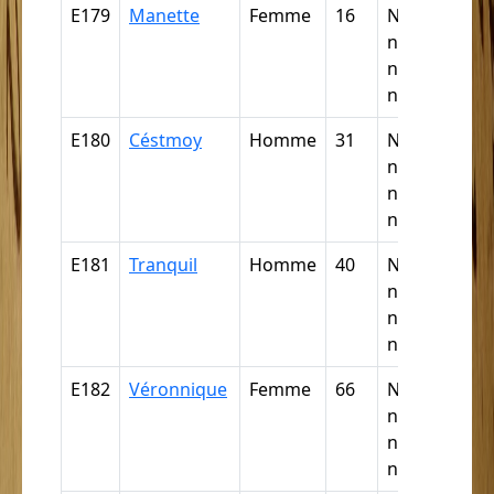
E179
Manette
Femme
16
Nègre,
négresse,
négrillon,
négritte ...
E180
Céstmoy
Homme
31
Nègre,
négresse,
négrillon,
négritte ...
E181
Tranquil
Homme
40
Nègre,
négresse,
négrillon,
négritte ...
E182
Véronnique
Femme
66
Nègre,
négresse,
négrillon,
négritte ...