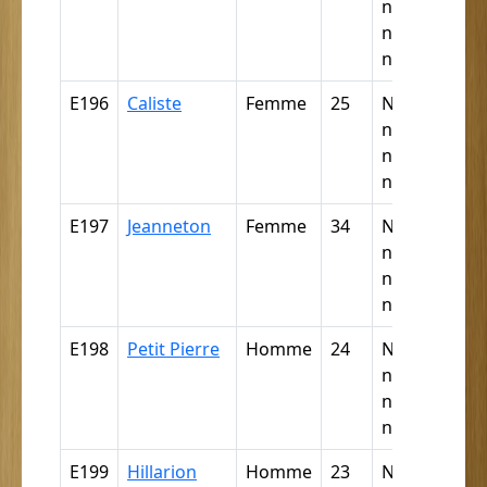
négresse,
négrillon,
négritte ...
E196
Caliste
Femme
25
Nègre,
négresse,
négrillon,
négritte ...
E197
Jeanneton
Femme
34
Nègre,
négresse,
négrillon,
négritte ...
E198
Petit Pierre
Homme
24
Nègre,
négresse,
négrillon,
négritte ...
E199
Hillarion
Homme
23
Nègre,