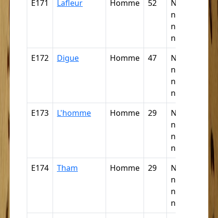
E171
Lafleur
Homme
52
Nègre,
négresse,
négrillon,
négritte ...
E172
Digue
Homme
47
Nègre,
négresse,
négrillon,
négritte ...
E173
L'homme
Homme
29
Nègre,
négresse,
négrillon,
négritte ...
E174
Tham
Homme
29
Nègre,
négresse,
négrillon,
négritte ...