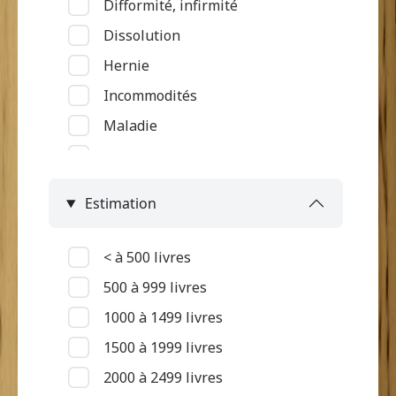
Difformité, infirmité
Service rattaché à la grand'case
Dissolution
Hernie
Incommodités
Maladie
Maladie du tube digestif
Maladie rénale
Estimation
Maladie respiratoire
Maladie touchant la peau et
< à 500 livres
oedèmes
500 à 999 livres
Maladie vénérienne, petite
1000 à 1499 livres
vérole
1500 à 1999 livres
Malingrerie
2000 à 2499 livres
Mort