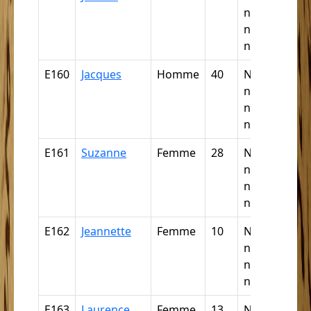
négresse,
négrillon,
négritte ...
E160
Jacques
Homme
40
Nègre,
négresse,
négrillon,
négritte ...
E161
Suzanne
Femme
28
Nègre,
négresse,
négrillon,
négritte ...
E162
Jeannette
Femme
10
Nègre,
négresse,
négrillon,
négritte ...
E163
Laurence
Femme
13
Nègre,