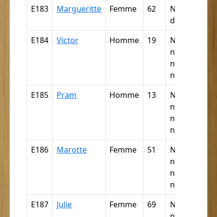
E183
Margueritte
Femme
62
Nègre (par
déduction)
E184
Victor
Homme
19
Nègre,
négresse,
négrillon,
négritte ...
E185
Pram
Homme
13
Nègre,
négresse,
négrillon,
négritte ...
E186
Marotte
Femme
51
Nègre,
négresse,
négrillon,
négritte ...
E187
Julie
Femme
69
Nègre,
négresse,