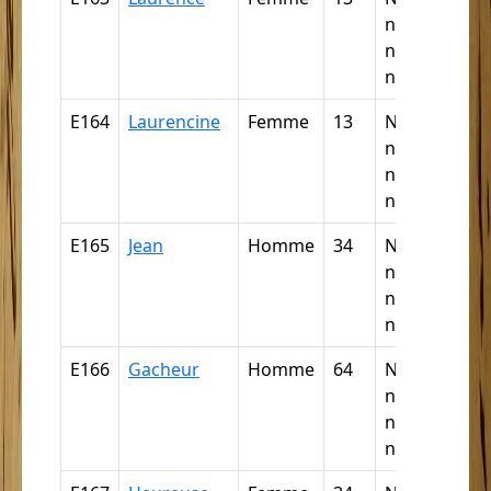
négresse,
négrillon,
négritte ...
E164
Laurencine
Femme
13
Nègre,
négresse,
négrillon,
négritte ...
E165
Jean
Homme
34
Nègre,
négresse,
négrillon,
négritte ...
E166
Gacheur
Homme
64
Nègre,
négresse,
négrillon,
négritte ...