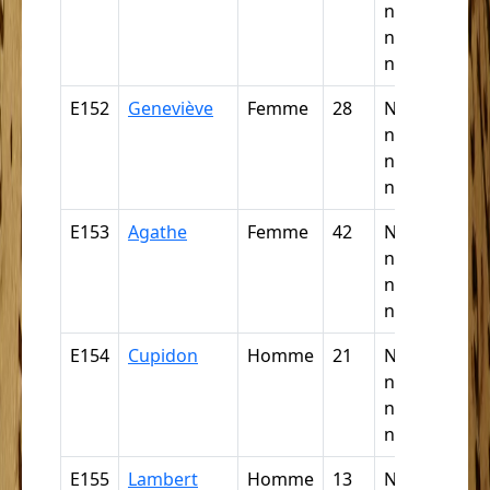
négresse,
négrillon,
négritte ...
E152
Geneviève
Femme
28
Nègre,
négresse,
négrillon,
négritte ...
E153
Agathe
Femme
42
Nègre,
négresse,
négrillon,
négritte ...
E154
Cupidon
Homme
21
Nègre,
négresse,
négrillon,
négritte ...
E155
Lambert
Homme
13
Nègre,