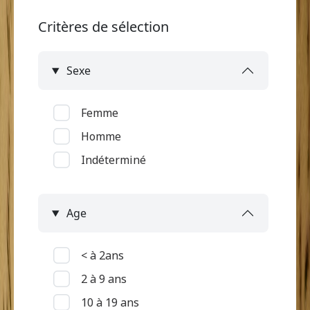
Critères de sélection
Sexe
Femme
Homme
Indéterminé
Age
< à 2ans
2 à 9 ans
10 à 19 ans