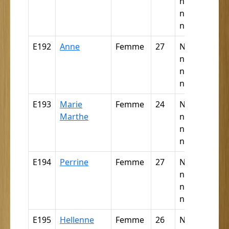
négresse,
négrillon,
négritte ...
E192
Anne
Femme
27
Nègre,
négresse,
négrillon,
négritte ...
E193
Marie
Femme
24
Nègre,
Marthe
négresse,
négrillon,
négritte ...
E194
Perrine
Femme
27
Nègre,
négresse,
négrillon,
négritte ...
E195
Hellenne
Femme
26
Nègre,