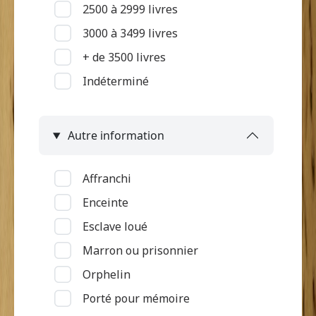
2500 à 2999 livres
Mutilation
3000 à 3499 livres
Pas d'informations
+ de 3500 livres
Pian
Indéterminé
Piqué par serpent
Problème de surdité ou de
langage
Autre information
Problème de vue
Ulcère et "loupe"
Affranchi
Vieillesse
Enceinte
Esclave loué
Marron ou prisonnier
Orphelin
Porté pour mémoire