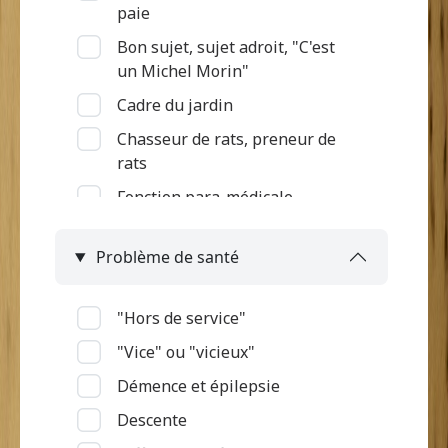
paie
Bon sujet, sujet adroit, "C'est
un Michel Morin"
Cadre du jardin
Chasseur de rats, preneur de
rats
Fonction para-médicale
Gardien des terres et des bêtes
Problème de santé
Intégration à l'armée
Jardinier, Semeur
"Hors de service"
Marchande
"Vice" ou "vicieux"
Métier de la mer
Démence et épilepsie
Ouvrier d'habitation
Descente
Pas d'informations