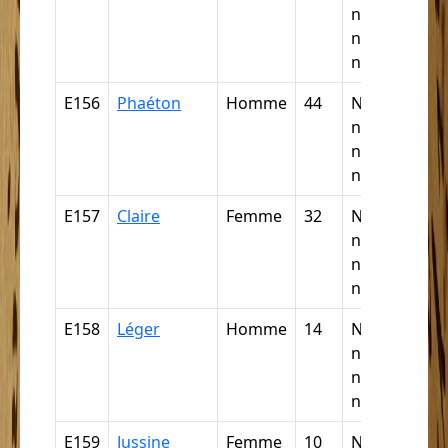
négresse,
négrillon,
négritte ...
E156
Phaéton
Homme
44
Nègre,
négresse,
négrillon,
négritte ...
E157
Claire
Femme
32
Nègre,
négresse,
négrillon,
négritte ...
E158
Léger
Homme
14
Nègre,
négresse,
négrillon,
négritte ...
E159
Jussine
Femme
10
Nègre,