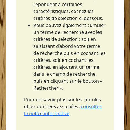
répondent à certaines
Saint-Pierre
caractéristiques, cochez les
Sainte-Anne
critères de sélection ci-dessous.
Vous pouvez également cumuler
Sainte-Luce
un terme de recherche avec les
Sainte-Lucie
critères de sélection : soit en
saisissant d’abord votre terme
Sainte-Marie
de recherche puis en cochant les
critères, soit en cochant les
critères, en ajoutant un terme
dans le champ de recherche,
puis en cliquant sur le bouton «
Rechercher ».
Pour en savoir plus sur les intitulés
et les données associées,
consultez
la notice informative
.